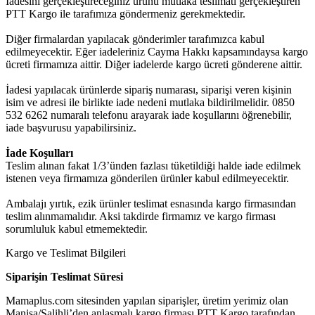
İadesini gerçekleştireceğiniz ürünü mutlaka teslimatı gerçekleştiren
PTT Kargo ile tarafımıza göndermeniz gerekmektedir.
Diğer firmalardan yapılacak gönderimler tarafımızca kabul
edilmeyecektir. Eğer iadeleriniz Cayma Hakkı kapsamındaysa kargo
ücreti firmamıza aittir. Diğer iadelerde kargo ücreti gönderene aittir.
İadesi yapılacak ürünlerde sipariş numarası, siparişi veren kişinin
isim ve adresi ile birlikte iade nedeni mutlaka bildirilmelidir. 0850
532 6262 numaralı telefonu arayarak iade koşullarını öğrenebilir,
iade başvurusu yapabilirsiniz.
İade Koşulları
Teslim alınan fakat 1/3’ünden fazlası tüketildiği halde iade edilmek
istenen veya firmamıza gönderilen ürünler kabul edilmeyecektir.
Ambalajı yırtık, ezik ürünler teslimat esnasında kargo firmasından
teslim alınmamalıdır. Aksi takdirde firmamız ve kargo firması
sorumluluk kabul etmemektedir.
Kargo ve Teslimat Bilgileri
Siparişin Teslimat Süresi
Mamaplus.com sitesinden yapılan siparişler, üretim yerimiz olan
Manisa/Salihli’den anlaşmalı kargo firması PTT Kargo tarafından