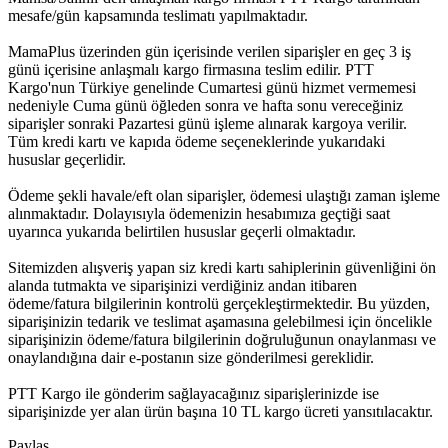
mesafe/gün kapsamında teslimatı yapılmaktadır.
MamaPlus üzerinden gün içerisinde verilen siparişler en geç 3 iş
günü içerisine anlaşmalı kargo firmasına teslim edilir. PTT
Kargo'nun Türkiye genelinde Cumartesi günü hizmet vermemesi
nedeniyle Cuma günü öğleden sonra ve hafta sonu vereceğiniz
siparişler sonraki Pazartesi günü işleme alınarak kargoya verilir.
Tüm kredi kartı ve kapıda ödeme seçeneklerinde yukarıdaki
hususlar geçerlidir.
Ödeme şekli havale/eft olan siparişler, ödemesi ulaştığı zaman işleme
alınmaktadır. Dolayısıyla ödemenizin hesabımıza geçtiği saat
uyarınca yukarıda belirtilen hususlar geçerli olmaktadır.
Sitemizden alışveriş yapan siz kredi kartı sahiplerinin güvenliğini ön
alanda tutmakta ve siparişinizi verdiğiniz andan itibaren
ödeme/fatura bilgilerinin kontrolü gerçekleştirmektedir. Bu yüzden,
siparişinizin tedarik ve teslimat aşamasına gelebilmesi için öncelikle
siparişinizin ödeme/fatura bilgilerinin doğruluğunun onaylanması ve
onaylandığına dair e-postanın size gönderilmesi gereklidir.
PTT Kargo ile gönderim sağlayacağınız siparişlerinizde ise
siparişinizde yer alan ürün başına 10 TL kargo ücreti yansıtılacaktır.
Paylaş