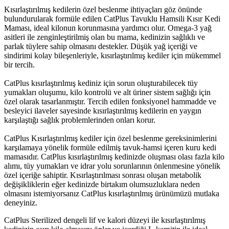
Kısırlaştırılmış kedilerin özel beslenme ihtiyaçları göz önünde
bulundurularak formüle edilen CatPlus Tavuklu Hamsili Kısır Kedi
Maması, ideal kilonun korunmasına yardımcı olur. Omega-3 yağ
asitleri ile zenginleştirilmiş olan bu mama, kedinizin sağlıklı ve
parlak tüylere sahip olmasını destekler. Düşük yağ içeriği ve
sindirimi kolay bileşenleriyle, kısırlaştırılmış kediler için mükemmel
bir tercih.
CatPlus kısırlaştırılmış kediniz için sorun oluşturabilecek tüy
yumakları oluşumu, kilo kontrolü ve alt üriner sistem sağlığı için
özel olarak tasarlanmıştır. Tercih edilen fonksiyonel hammadde ve
besleyici ilaveler sayesinde kısırlaştırılmış kedilerin en yaygın
karşılaştığı sağlık problemlerinden onları korur.
CatPlus Kısırlaştırılmış kediler için özel beslenme gereksinimlerini
karşılamaya yönelik formüle edilmiş tavuk-hamsi içeren kuru kedi
mamasıdır. CatPlus kısırlaştırılmış kedinizde oluşması olası fazla kilo
alımı, tüy yumakları ve idrar yolu sorunlarının önlenmesine yönelik
özel içeriğe sahiptir. Kısırlaştırılması sonrası oluşan metabolik
değişikliklerin eğer kedinizde birtakım olumsuzluklara neden
olmasını istemiyorsanız CatPlus kısırlaştırılmış ürünümüzü mutlaka
deneyiniz.
CatPlus Sterilized dengeli lif ve kalori düzeyi ile kısırlaştırılmış