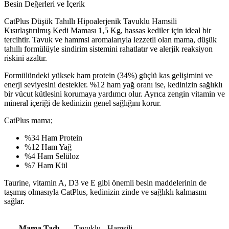
Besin Değerleri ve İçerik
CatPlus Düşük Tahıllı Hipoalerjenik Tavuklu Hamsili
Kısırlaştırılmış Kedi Maması 1,5 Kg, hassas kediler için ideal bir
tercihtir. Tavuk ve hammsi aromalarıyla lezzetli olan mama, düşük
tahıllı formülüyle sindirim sistemini rahatlatır ve alerjik reaksiyon
riskini azaltır.
Formülündeki yüksek ham protein (34%) güçlü kas gelişimini ve
enerji seviyesini destekler. %12 ham yağ oranı ise, kedinizin sağlıklı
bir vücut kütlesini korumaya yardımcı olur. Ayrıca zengin vitamin ve
mineral içeriği de kedinizin genel sağlığını korur.
CatPlus mama;
%34 Ham Protein
%12 Ham Yağ
%4 Ham Selüloz
%7 Ham Kül
Taurine, vitamin A, D3 ve E gibi önemli besin maddelerinin de
taşımış olmasıyla CatPlus, kedinizin zinde ve sağlıklı kalmasını
sağlar.
Mama Tadı
Tavuklu - Hamsili