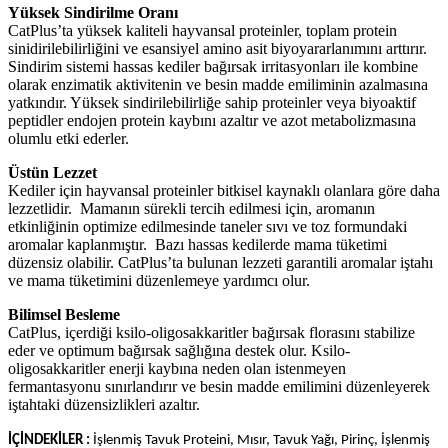
Yüksek Sindirilme Oranı
CatPlus’ta yüksek kaliteli hayvansal proteinler, toplam protein
sinidirilebilirliğini ve esansiyel amino asit biyoyararlanımını arttırır.
Sindirim sistemi hassas kediler bağırsak irritasyonları ile kombine
olarak enzimatik aktivitenin ve besin madde emiliminin azalmasına
yatkındır. Yüksek sindirilebilirliğe sahip proteinler veya biyoaktif
peptidler endojen protein kaybını azaltır ve azot metabolizmasına
olumlu etki ederler.
Üstün Lezzet
Kediler için hayvansal proteinler bitkisel kaynaklı olanlara göre daha
lezzetlidir. Mamanın sürekli tercih edilmesi için, aromanın
etkinliğinin optimize edilmesinde taneler sıvı ve toz formundaki
aromalar kaplanmıştır. Bazı hassas kedilerde mama tüketimi
düzensiz olabilir. CatPlus’ta bulunan lezzeti garantili aromalar iştahı
ve mama tüketimini düzenlemeye yardımcı olur.
Bilimsel Besleme
CatPlus, içerdiği ksilo-oligosakkaritler bağırsak florasını stabilize
eder ve optimum bağırsak sağlığına destek olur. Ksilo-
oligosakkaritler enerji kaybına neden olan istenmeyen
fermantasyonu sınırlandırır ve besin madde emilimini düzenleyerek
iştahtaki düzensizlikleri azaltır.
İÇİNDEKİLER :
İşlenmiş Tavuk Proteini, Mısır, Tavuk Yağı, Pirinç, İşlenmiş