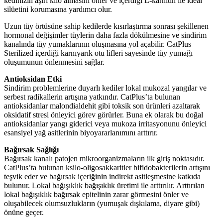
kedinizin aşırı kilo almasını önler ve içerdiği L-karnitin ile ideal
silüetini korumasına yardımcı olur.
Uzun tüy örtüsüne sahip kedilerde kısırlaştırma sonrası şekillenen
hormonal değişimler tüylerin daha fazla dökülmesine ve sindirim
kanalında tüy yumaklarının oluşmasına yol açabilir. CatPlus
Sterilized içerdiği karnıyarık otu lifleri sayesinde tüy yumağı
oluşumunun önlenmesini sağlar.
Antioksidan Etki
Sindirim problemlerine duyarlı kediler lokal mukozal yangılar ve
serbest radikallerin artışına yatkındır. CatPlus’ta bulunan
antioksidanlar malondialdehit gibi toksik son ürünleri azaltarak
oksidatif stresi önleyici görev görürler. Buna ek olarak bu doğal
antioksidanlar yangı giderici veya mukoza irritasyonunu önleyici
esansiyel yağ asitlerinin biyoyararlanımını arttırır.
Bağırsak Sağlığı
Bağırsak kanalı patojen mikroorganizmaların ilk giriş noktasıdır.
CatPlus’ta bulunan ksilo-oligosakkaritler bifidobakterilerin artışını
teşvik eder ve bağırsak içeriğinin indirekt asitleşmesine katkıda
bulunur. Lokal bağışıklık bağışıklık üretimi ile arttırılır. Arttırılan
lokal bağışıklık bağırsak epitelinin zarar görmesini önler ve
oluşabilecek olumsuzlukların (yumuşak dışkılama, diyare gibi)
önüne geçer.