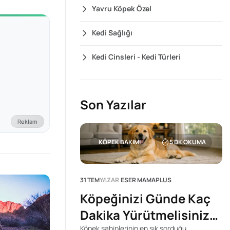
Yavru Köpek Özel
Kedi Sağlığı
Kedi Cinsleri - Kedi Türleri
Son Yazılar
Reklam
KÖPEK BAKIMI
5
DK OKUMA
31 TEM
YAZAR
ESER MAMAPLUS
Köpeğinizi Günde Kaç
Dakika Yürütmelisiniz?
Köpek sahiplerinin en sık sorduğu