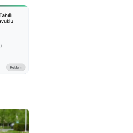
k için
k bazen
veya merkezi
ahıllı
caklarla düzgün
avuklu
r köpeğin
n Kedi
)
Reklam