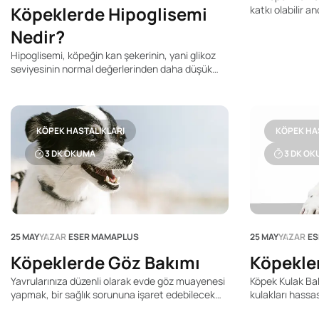
Köpeklerde Hipoglisemi
katkı olabilir a
ebeveyni veya il
Nedir?
köpek arkadaşın
birinci öncelik
Hipoglisemi, köpeğin kan şekerinin, yani glikoz
tüm köpek ebevey
seviyesinin normal değerlerinden daha düşük
bulunmaktadır. 
olması durumuna verilen isimdir. Glikoz,
yavruların günd
köpeğinizin her bir hücresi özellikle beyindeki
hücreleri için temel bir enerji kaynağıdır. Bu
enerji vücuttaki belirli besinlerden oluşabilir ve
KÖPEK HASTALIKLARI
KÖPEK HA
yiyeceklerdeki karbonhidratlardan elde edilebilir.
Köpeklerde hipoglisemiye ne sebep olur? Yavru
3
DK OKUMA
3
DK OK
köpeklerin büyümesi ve gelişmesi için büyük
miktarlarda kalori almaları gereklidir.
25 MAY
YAZAR
ESER MAMAPLUS
25 MAY
YAZAR
ES
Köpeklerde Göz Bakımı
Köpekle
Yavrularınıza düzenli olarak evde göz muayenesi
Köpek Kulak Ba
yapmak, bir sağlık sorununa işaret edebilecek
kulakları hassa
herhangi bir yırtılma, bulanıklık veya iltihaplanma
kiri ve yağlar b