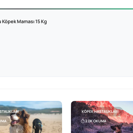
ru Köpek Maması 15 Kg
STALIKLARI
KÖPEK HASTALIKLARI
UMA
2
DK OKUMA