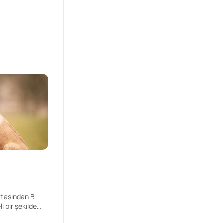
i
ktasından B
i bir şekilde
cağı onu A