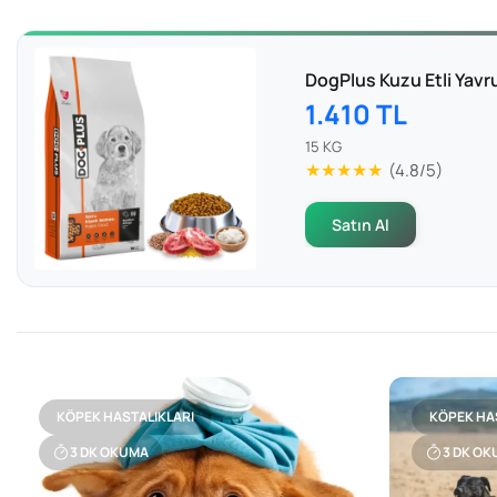
DogPlus Kuzu Etli Yav
1.410 TL
15 KG
★★★★★
(4.8/5)
Satın Al
KÖPEK HASTALIKLARI
KÖPEK HA
3
DK OKUMA
3
DK OK