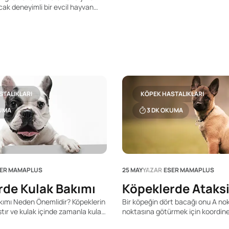
ncak deneyimli bir evcil hayvan
k kez evlat edinen biri olsanız da
ızın sağlığını ve mutluluğunu
 olarak tutmak önemlidir. Aşağıda
nleri için bazı yararlı ipuçları
Besleme Sekiz ila 12 haftalık
e dört öğüne ihtiyacı vardır.
STALIKLARI
KÖPEK HASTALIKLARI
UMA
3
DK OKUMA
ER MAMAPLUS
25 MAY
YAZAR
ESER MAMAPLUS
rde Kulak Bakımı
Köpeklerde Ataks
kımı Neden Önemlidir? Köpeklerin
Bir köpeğin dört bacağı onu A no
stır ve kulak içinde zamanla kulak
noktasına götürmek için koordinel
iriktiğinden, enfeksiyonlara
çalışır ancak Bir köpeğin dört ba