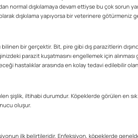
ından normal dışkılamaya devam ettiyse bu çok sorun ya
 olarak dışkılama yapıyorsa bir veterinere götürmeniz ge
linen bir gerçektir. Bit, pire gibi dış parazitlerin dışın
eğinizdeki parazit kuşatmasını engellemek için alınması
eği hastalıklar arasında en kolay tedavi edilebilir olan 
ülen şişlik, iltihabi durumdur. Köpeklerde görülen en sık
onucu oluşur.
iyonun ilk belirtileridir. Enfeksiyon, köpeklerde geneld