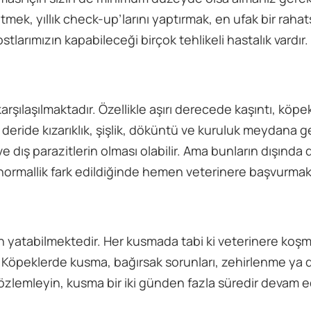
tmek, yıllık check-up’larını yaptırmak, en ufak bir rahats
larımızın kapabileceği birçok tehlikeli hastalık vardır.
arşılaşılmaktadır. Özellikle aşırı derecede kaşıntı, köpek
deride kızarıklık, şişlik, döküntü ve kuruluk meydana ge
ve dış parazitlerin olması olabilir. Ama bunların dışında
ir anormallik fark edildiğinde hemen veterinere başvurmak
 yatabilmektedir. Her kusmada tabi ki veterinere koş
Köpeklerde kusma, bağırsak sorunları, zehirlenme ya d
zlemleyin, kusma bir iki günden fazla süredir devam e