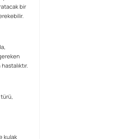
ratacak bir
rekebilir.
da,
 gereken
hastalıktır.
 türü,
e kulak