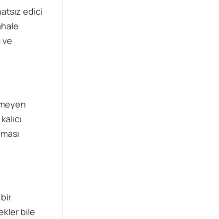
atsız edici
ahale
 ve
ilmeyen
kalıcı
lması
bir
ekler bile