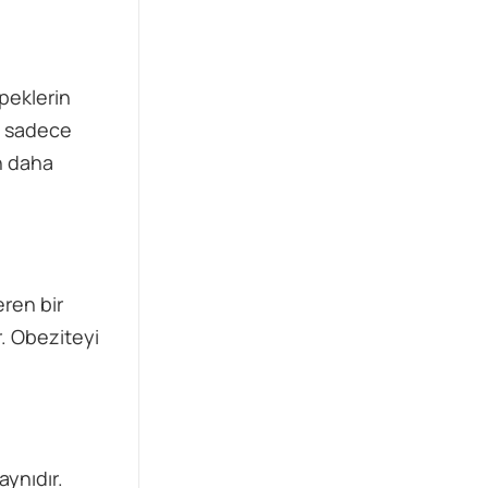
yanıtını merak ediyor.
öpeklerin
in sadece
n daha
eren bir
r. Obeziteyi
aynıdır.