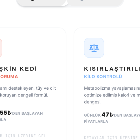
ŞKIN KEDI
KISIRLAŞTIRIL
 KORUMA
KILO KONTROLÜ
şamı destekleyen, tüy ve cilt
Metabolizma yavaşlamasına
ı koruyan dengeli formül.
optimize edilmiş kalori ve m
dengesi.
55
₺
'DEN BAŞLAYAN
47
₺
GÜNLÜK
'DEN BAŞLAY
RLA
FIYATLARLA
AR IÇIN ÜZERINE GEL
DETAYLAR IÇIN ÜZERINE