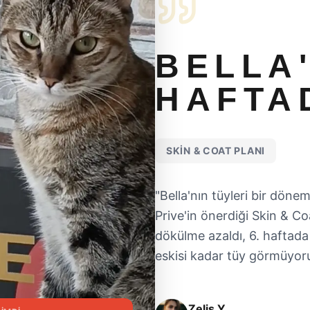
BELLA'
HAFTA
SKIN & COAT
PLANI
"
Bella'nın tüyleri bir dön
Prive'in önerdiği Skin & Co
dökülme azaldı, 6. haftada 
eskisi kadar tüy görmüyor
Zeliş Y.