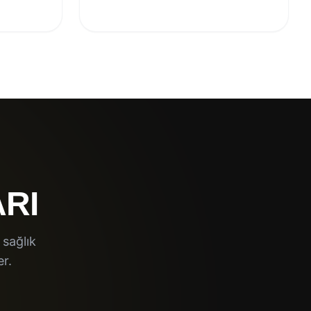
ARI
 sağlık
r.