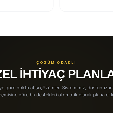
ÇÖZÜM ODAKLI
EL İHTIYAÇ PLANL
iye göre nokta atışı çözümler. Sistemimiz, dostunuzun
eçmişine göre bu destekleri otomatik olarak plana ekle