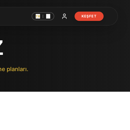
KEŞFET
TR
|
EN
Z
e planları.