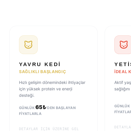
YAVRU KEDI
YETI
SAĞLIKLI BAŞLANGIÇ
İDEAL
Hızlı gelişim dönemindeki ihtiyaçlar
Aktif ya
için yüksek protein ve enerji
sağlığın
desteği.
GÜNLÜK
65
₺
GÜNLÜK
'DEN BAŞLAYAN
FIYATLA
FIYATLARLA
DETAYL
DETAYLAR IÇIN ÜZERINE GEL