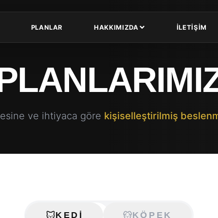
PLANLAR
HAKKIMIZDA
İLETİŞİM
PLANLARIMI
esine ve ihtiyaca göre
kişiselleştirilmiş beslenm
KEDI
KÖPEK