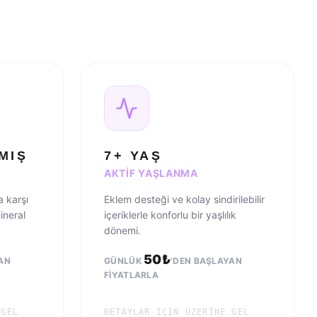
MIŞ
7+ YAŞ
AKTIF YAŞLANMA
 karşı
Eklem desteği ve kolay sindirilebilir
ineral
içeriklerle konforlu bir yaşlılık
dönemi.
50
₺
AN
GÜNLÜK
'DEN BAŞLAYAN
FIYATLARLA
 GEL
DETAYLAR IÇIN ÜZERINE GEL