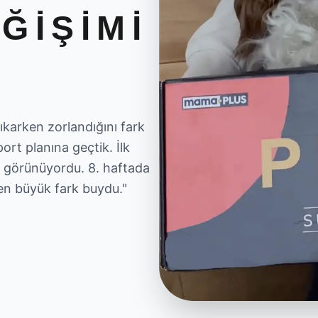
ĞIŞIMI
ıkarken zorlandığını fark
ort planına geçtik. İlk
i görünüyordu. 8. haftada
 en büyük fark buydu.
"