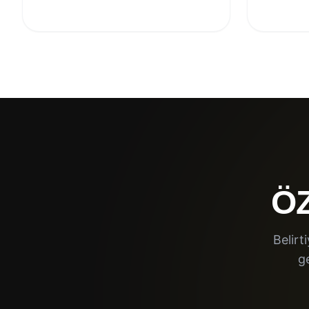
ÖZ
Belirt
g