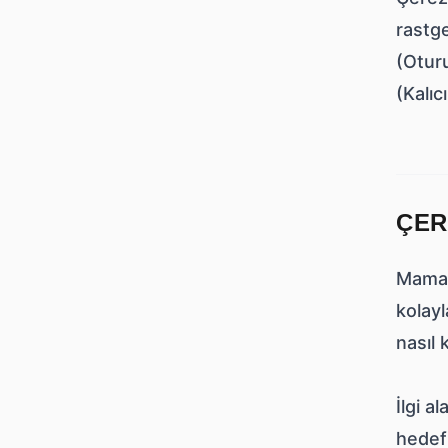
rastge
(Oturu
(Kalıc
ÇER
Mamap
kolayl
nasıl 
İlgi a
hedefl