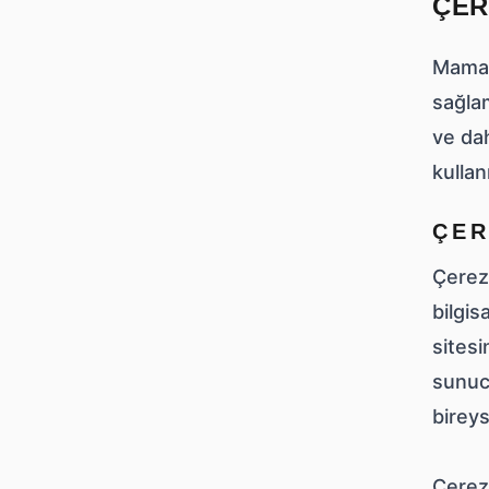
ÇER
Mamap
sağlam
ve dah
kullan
ÇER
Çerezl
bilgis
sitesi
sunucu
bireys
Çerezl