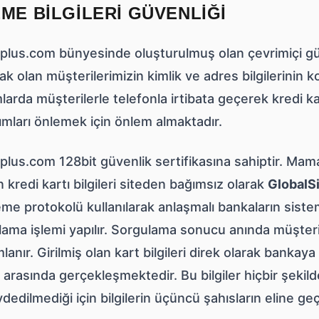
ME BILGILERI GÜVENLIĞI
lus.com bünyesinde oluşturulmuş olan çevrimiçi güve
k olan müşterilerimizin kimlik ve adres bilgilerinin 
arda müşterilerle telefonla irtibata geçerek kredi ka
ımları önlemek için önlem almaktadır.
lus.com 128bit güvenlik sertifikasına sahiptir. Mama
n kredi kartı bilgileri siteden bağımsız olarak
GlobalS
eme protokolü kullanılarak anlaşmalı bankaların siste
ama işlemi yapılır. Sorgulama sonucu anında müşteriy
anır. Girilmiş olan kart bilgileri direk olarak bankaya
arasında gerçekleşmektedir. Bu bilgiler hiçbir şekil
dedilmediği için bilgilerin üçüncü şahısların eline 