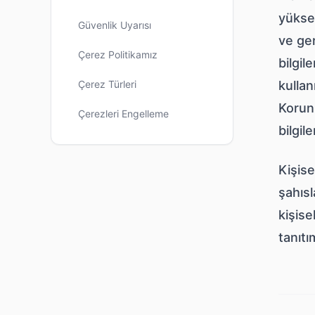
yüksek
Güvenlik Uyarısı
ve ger
Çerez Politikamız
bilgil
Çerez Türleri
kullan
Korun
Çerezleri Engelleme
bilgil
Kişise
şahısl
kişise
tanıtı