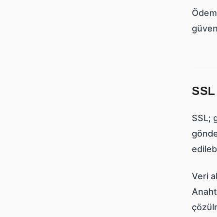
Ödeme 
güvenl
SSL
SSL; g
gönder
edileb
Veri a
Anahta
çözülm