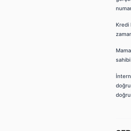
numar
Kredi 
zaman 
Mamapl
sahibi
İntern
doğru
doğrul