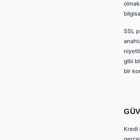
olmak 
bilgis
SSL pr
anahta
niyetl
gibi b
bir ko
GÜV
Kredi 
gerçek