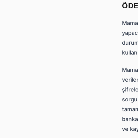
ÖDE
Mamap
yapaca
duruml
kullan
Mamap
verile
şifrel
sorgul
tamaml
banka 
ve kay