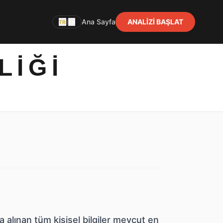
Ana Sayfa
ANALİZİ BAŞLAT
TR
|
EN
LIĞI
 alınan tüm kişisel bilgiler mevcut en