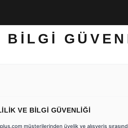
E BILGI GÜVEN
LILIK VE BILGI GÜVENLIĞI
us.com müşterilerinden üyelik ve alışveriş sırasında