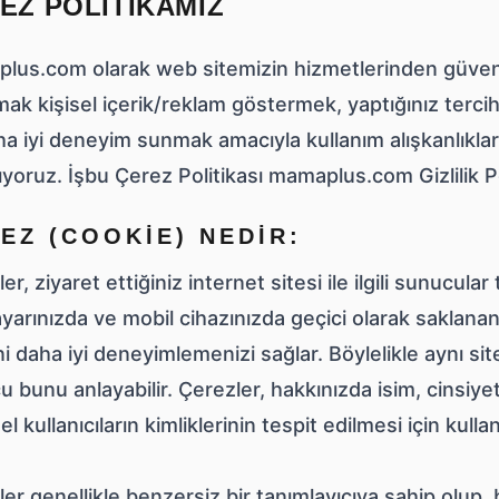
EZ POLITIKAMIZ
lus.com olarak web sitemizin hizmetlerinden güvenli
ak kişisel içerik/reklam göstermek, yaptığınız tercihle
a iyi deneyim sunmak amacıyla kullanım alışkanlıkları
ıyoruz. İşbu Çerez Politikası mamaplus.com Gizlilik Pol
EZ (COOKIE) NEDIR:
er, ziyaret ettiğiniz internet sitesi ile ilgili sunucular 
ayarınızda ve mobil cihazınızda geçici olarak saklanan
ni daha iyi deneyimlemenizi sağlar. Böylelikle aynı sitey
 bunu anlayabilir. Çerezler, hakkınızda isim, cinsiyet,
el kullanıcıların kimliklerinin tespit edilmesi için kulla
er genellikle benzersiz bir tanımlayıcıya sahip olup, 