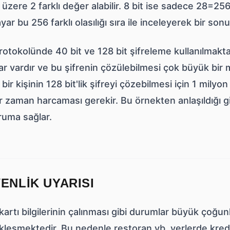
üzere 2 farklı değer alabilir. 8 bit ise sadece 28=256 o
ayar bu 256 farklı olasılığı sıra ile inceleyerek bir sonu
otokolünde 40 bit ve 128 bit şifreleme kullanılmakta
r vardır ve bu şifrenin çözülebilmesi çok büyük bir 
i bir kişinin 128 bit'lik şifreyi çözebilmesi için 1 milyo
ir zaman harcaması gerekir. Bu örnekten anlaşıldığı 
ruma sağlar.
ENLIK UYARISI
kartı bilgilerinin çalınması gibi durumlar büyük çoğunl
leşmektedir. Bu nedenle restoran vb. yerlerde kredi 