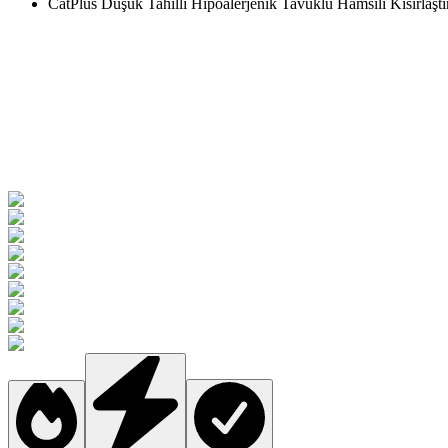
CatPlus Düşük Tahıllı Hipoalerjenik Tavuklu Hamsili Kısırlaşt