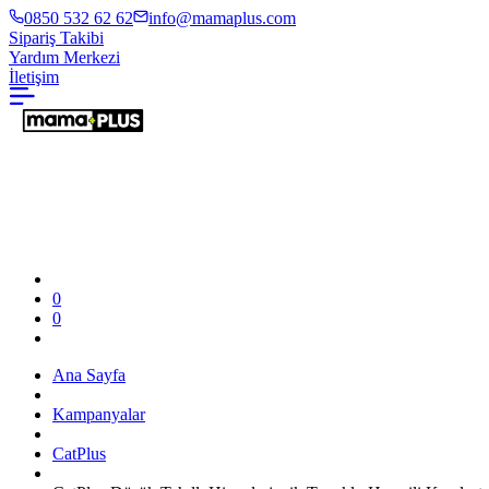
0850 532 62 62
info@mamaplus.com
Sipariş Takibi
Yardım Merkezi
İletişim
0
0
Ana Sayfa
Kampanyalar
CatPlus