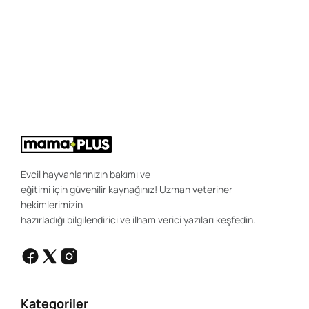
Y
Bi
"K
ce
be
ön
uz
sa
ır
ola
Evcil hayvanlarınızın bakımı ve
eğitimi için güvenilir kaynağınız! Uzman veteriner
hekimlerimizin
hazırladığı bilgilendirici ve ilham verici yazıları keşfedin.
Kategoriler