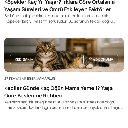
Köpekler Kaç Yıl Yaşar? Irklara Göre Ortalama
Yaşam Süreleri ve Ömrü Etkileyen Faktörler
Bir köpek sahiplenirken en çok merak edilen sorulardan biri,
"Köpekler kaç yıl yaşar?" sorusudur. Bu sorunun tek bir doğru
cevabı olmasa da, köpeğin ırkı, beden büyüklüğü, genetik yapısı,
beslenme düzeni ve yaşam koşulları ortalama yaşam süresini
önemli ölçüde etkileyebilir. Genel olarak küçük ırk köpeklerin daha
uzun yaşadığı, büyük ve dev ırkların ise daha kısa yaşam sürelerine
sahip olduğu bilinir. Ancak bu durum kesin bir kural değildir. Aynı
ırka mensup iki köpek bile tamamen farklı yaşam sürelerine sahip
olabilir.
KEDI BAKIMI
4
DK OKUMA
27 TEM
YAZAR
ESER MAMAPLUS
Kediler Günde Kaç Öğün Mama Yemeli? Yaşa
Göre Beslenme Rehberi
Kedinizin sağlıklı, enerjik ve mutlu bir yaşam sürmesinde doğru
mama seçimi kadar doğru beslenme düzeni de büyük önem taşır.
Pek çok kedi sahibi "Kedim günde kaç kez yemek yemeli?", "Yavru
kediler kaç öğün beslenmeli?" veya "Yetişkin kedime mamayı
sürekli bırakmalı mıyım?" gibi soruların yanıtını merak ediyor.