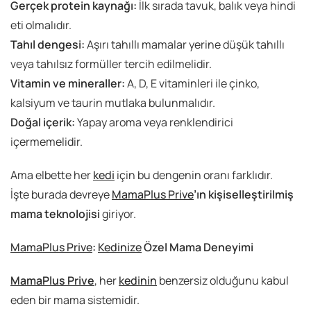
Gerçek protein kaynağı:
İlk sırada tavuk, balık veya hindi
eti olmalıdır.
Tahıl dengesi:
Aşırı tahıllı mamalar yerine düşük tahıllı
veya tahılsız formüller tercih edilmelidir.
Vitamin ve mineraller:
A, D, E vitaminleri ile çinko,
kalsiyum ve taurin mutlaka bulunmalıdır.
Doğal içerik:
Yapay aroma veya renklendirici
içermemelidir.
Ama elbette her
kedi
için bu dengenin oranı farklıdır.
İşte burada devreye
MamaPlus Prive
’ın kişiselleştirilmiş
mama teknolojisi
giriyor.
MamaPlus Prive
:
Kedinize
Özel Mama Deneyimi
MamaPlus Prive
, her
kedinin
benzersiz olduğunu kabul
eden bir mama sistemidir.