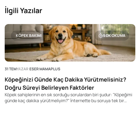
İlgili Yazılar
KÖPEK BAKIMI
5
DK OKUMA
31 TEM
YAZAR
ESER MAMAPLUS
Köpeğinizi Günde Kaç Dakika Yürütmelisiniz?
Doğru Süreyi Belirleyen Faktörler
Köpek sahiplerinin en sık sorduğu sorulardan biri şudur: "Köpeğimi
günde kaç dakika yürütmeliyim?" İnternette bu soruya tek bir
rakam veren yüzlerce içerik bulabilirsiniz. Kimi kaynak 20 dakika,
kimisi 60 dakika, kimisi ise 2 saat önerir. Ancak gerçek şu ki, her
köpek için geçerli tek bir yürüyüş süresi yoktur.
28
K