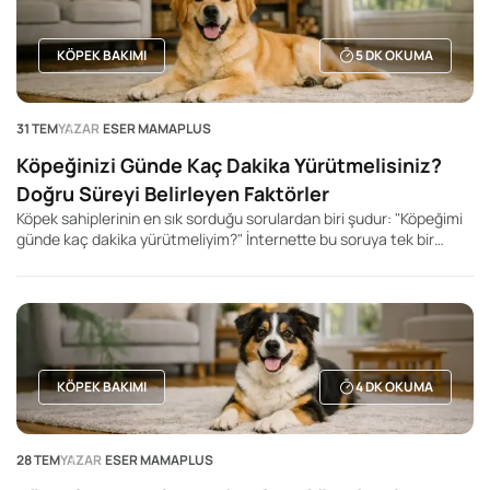
KÖPEK BAKIMI
5
DK OKUMA
31 TEM
YAZAR
ESER MAMAPLUS
Köpeğinizi Günde Kaç Dakika Yürütmelisiniz?
Doğru Süreyi Belirleyen Faktörler
Köpek sahiplerinin en sık sorduğu sorulardan biri şudur: "Köpeğimi
günde kaç dakika yürütmeliyim?" İnternette bu soruya tek bir
rakam veren yüzlerce içerik bulabilirsiniz. Kimi kaynak 20 dakika,
kimisi 60 dakika, kimisi ise 2 saat önerir. Ancak gerçek şu ki, her
köpek için geçerli tek bir yürüyüş süresi yoktur.
KÖPEK BAKIMI
4
DK OKUMA
28 TEM
YAZAR
ESER MAMAPLUS