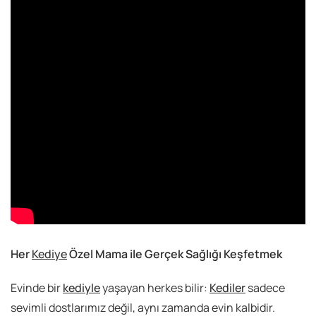
Her
Kediye
Özel Mama ile Gerçek Sağlığı Keşfetmek
Evinde bir
kediyle
yaşayan herkes bilir:
Kediler
sadece
sevimli dostlarımız değil, aynı zamanda evin kalbidir.