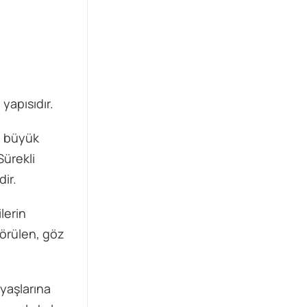
 yapısıdır.
an büyük
Sürekli
ir.
lerin
görülen, göz
 yaşlarına