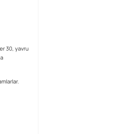
er 30, yavru
ça
mlarlar.