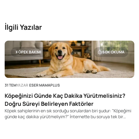
Pek çok kedi sahibi "Kedim günde kaç kez yemek yemeli?", "Yavru
kediler kaç öğün beslenmeli?" veya "Yetişkin kedime mamayı
sürekli bırakmalı mıyım?" gibi soruların yanıtını merak ediyor.
İlgili Yazılar
KÖPEK BAKIMI
5
DK OKUMA
31 TEM
YAZAR
ESER MAMAPLUS
Köpeğinizi Günde Kaç Dakika Yürütmelisiniz?
Doğru Süreyi Belirleyen Faktörler
Köpek sahiplerinin en sık sorduğu sorulardan biri şudur: "Köpeğimi
günde kaç dakika yürütmeliyim?" İnternette bu soruya tek bir
rakam veren yüzlerce içerik bulabilirsiniz. Kimi kaynak 20 dakika,
kimisi 60 dakika, kimisi ise 2 saat önerir. Ancak gerçek şu ki, her
köpek için geçerli tek bir yürüyüş süresi yoktur.