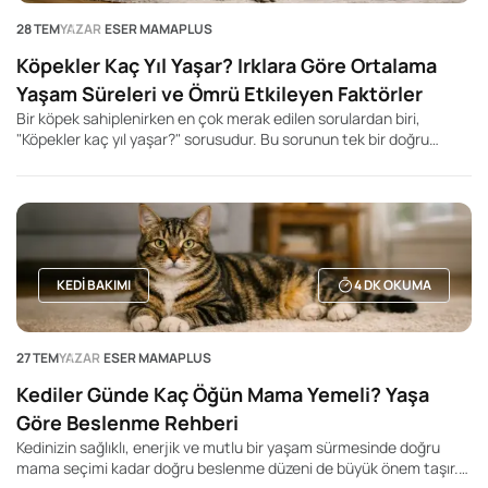
28 TEM
YAZAR
ESER MAMAPLUS
Köpekler Kaç Yıl Yaşar? Irklara Göre Ortalama
Yaşam Süreleri ve Ömrü Etkileyen Faktörler
Bir köpek sahiplenirken en çok merak edilen sorulardan biri,
"Köpekler kaç yıl yaşar?" sorusudur. Bu sorunun tek bir doğru
cevabı olmasa da, köpeğin ırkı, beden büyüklüğü, genetik yapısı,
beslenme düzeni ve yaşam koşulları ortalama yaşam süresini
önemli ölçüde etkileyebilir. Genel olarak küçük ırk köpeklerin daha
uzun yaşadığı, büyük ve dev ırkların ise daha kısa yaşam sürelerine
sahip olduğu bilinir. Ancak bu durum kesin bir kural değildir. Aynı
ırka mensup iki köpek bile tamamen farklı yaşam sürelerine sahip
olabilir.
KEDI BAKIMI
4
DK OKUMA
27 TEM
YAZAR
ESER MAMAPLUS
Kediler Günde Kaç Öğün Mama Yemeli? Yaşa
Göre Beslenme Rehberi
Kedinizin sağlıklı, enerjik ve mutlu bir yaşam sürmesinde doğru
mama seçimi kadar doğru beslenme düzeni de büyük önem taşır.