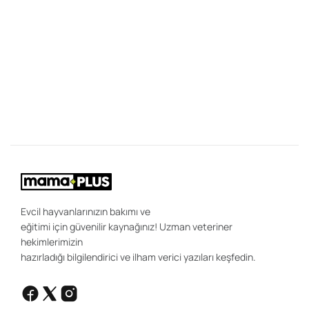
28
K
Y
Bi
"K
ce
be
ön
uz
sa
ır
ola
Evcil hayvanlarınızın bakımı ve
eğitimi için güvenilir kaynağınız! Uzman veteriner
hekimlerimizin
hazırladığı bilgilendirici ve ilham verici yazıları keşfedin.