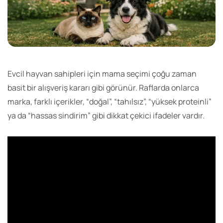
Evcil hayvan sahipleri için mama seçimi çoğu zaman
basit bir alışveriş kararı gibi görünür. Raflarda onlarca
marka, farklı içerikler, “doğal”, “tahılsız”, “yüksek proteinli”
ya da “hassas sindirim” gibi dikkat çekici ifadeler vardır.