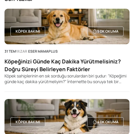
KÖPEK BAKIMI
5
DK OKUMA
31 TEM
YAZAR
ESER MAMAPLUS
Köpeğinizi Günde Kaç Dakika Yürütmelisiniz?
Doğru Süreyi Belirleyen Faktörler
Köpek sahiplerinin en sık sorduğu sorulardan biri şudur: "Köpeğimi
günde kaç dakika yürütmeliyim?" İnternette bu soruya tek bir
rakam veren yüzlerce içerik bulabilirsiniz. Kimi kaynak 20 dakika,
kimisi 60 dakika, kimisi ise 2 saat önerir. Ancak gerçek şu ki, her
köpek için geçerli tek bir yürüyüş süresi yoktur.
KÖPEK BAKIMI
4
DK OKUMA