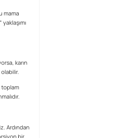
uru mama
” yaklaşımı
orsa, karın
olabilir.
, toplam
nmalıdır.
iz. Ardından
orsiyon bir