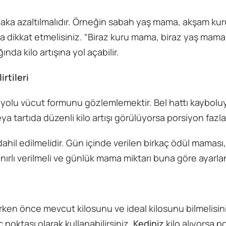
aka azaltılmalıdır. Örneğin sabah yaş mama, akşam k
a dikkat etmelisiniz. “Biraz kuru mama, biraz yaş mama
a kilo artışına yol açabilir.
rtileri
 yolu vücut formunu gözlemlemektir. Bel hattı kayboluy
a tartıda düzenli kilo artışı görülüyorsa porsiyon fazla 
hil edilmelidir. Gün içinde verilen birkaç ödül maması
sınırlı verilmeli ve günlük mama miktarı buna göre ayarla
rken önce mevcut kilosunu ve ideal kilosunu bilmelisin
oktası olarak kullanabilirsiniz.
Kediniz
kilo alıyorsa p