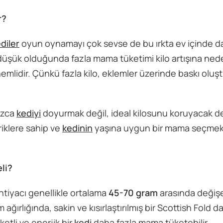
r?
diler
oyun oynamayı çok sevse de bu ırkta ev içinde d
düşük olduğunda fazla mama tüketimi kilo artışına neden
nemlidir. Çünkü fazla kilo, eklemler üzerinde baskı oluşt
ızca
kediyi
doyurmak değil, ideal kilosunu koruyacak de
eriklere sahip ve
kedinin
yaşına uygun bir mama seçmek
li?
tiyacı genellikle ortalama
45-70 gram
arasında değişe
 ağırlığında, sakin ve kısırlaştırılmış bir Scottish Fold 
ketli ve enerjik bir
kedi
daha fazla mama tüketebilir.