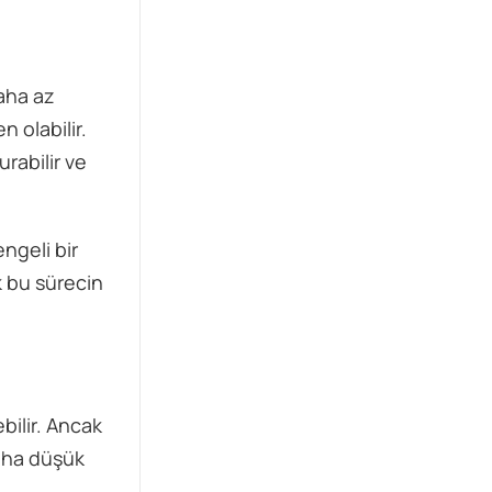
yanıtını merak ediyor.
aha az
 olabilir.
urabilir ve
ngeli bir
 bu sürecin
bilir. Ancak
daha düşük