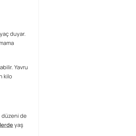
iyaç duyar.
 mama
bilir. Yavru
 kilo
e düzeni de
lerde
yaş