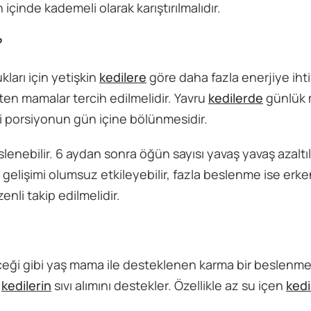
inde kademeli olarak karıştırılmalıdır.
?
arı için yetişkin
kedilere
göre daha fazla enerjiye iht
itten mamalar tercih edilmelidir. Yavru
kedilerde
günlük
si porsiyonun gün içine bölünmesidir.
nebilir. 6 aydan sonra öğün sayısı yavaş yavaş azaltıla
işimi olumsuz etkileyebilir, fazla beslenme ise erken
nli takip edilmelidir.
ceği gibi yaş mama ile desteklenen karma bir beslenm
n
kedilerin
sıvı alımını destekler. Özellikle az su içen
kedi