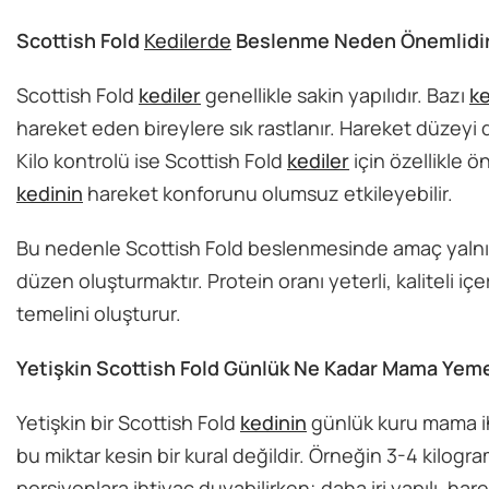
Scottish Fold
Kedilerde
Beslenme Neden Önemlidi
Scottish Fold
kediler
genellikle sakin yapılıdır. Bazı
ke
hareket eden bireylere sık rastlanır. Hareket düzeyi 
Kilo kontrolü ise Scottish Fold
kediler
için özellikle ö
kedinin
hareket konforunu olumsuz etkileyebilir.
Bu nedenle Scottish Fold beslenmesinde amaç yaln
düzen oluşturmaktır. Protein oranı yeterli, kaliteli iç
temelini oluşturur.
Yetişkin Scottish Fold Günlük Ne Kadar Mama Yeme
Yetişkin bir Scottish Fold
kedinin
günlük kuru mama ih
bu miktar kesin bir kural değildir. Örneğin 3-4 kilogram
porsiyonlara ihtiyaç duyabilirken; daha iri yapılı, hare