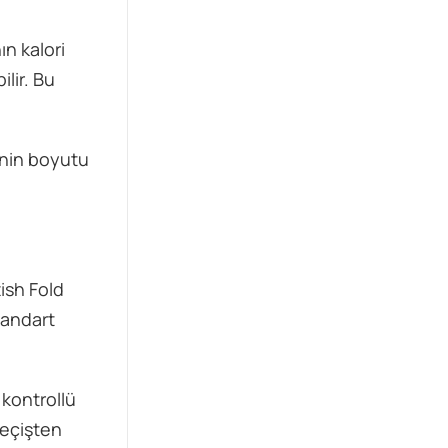
n kalori
lir. Bu
inin boyutu
tish Fold
standart
 kontrollü
geçişten