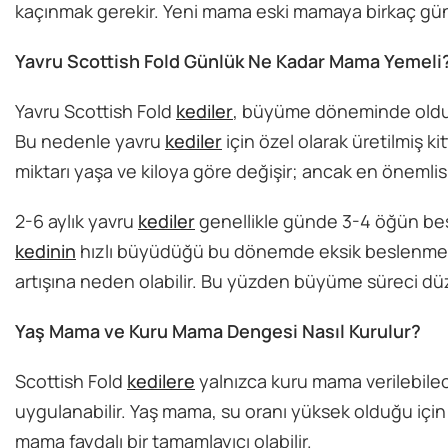
kaçınmak gerekir. Yeni mama eski mamaya birkaç gün iç
Yavru Scottish Fold Günlük Ne Kadar Mama Yemeli
Yavru Scottish Fold
kediler
, büyüme döneminde oldukl
Bu nedenle yavru
kediler
için özel olarak üretilmiş k
miktarı yaşa ve kiloya göre değişir; ancak en önemli
2-6 aylık yavru
kediler
genellikle günde 3-4 öğün besle
kedinin
hızlı büyüdüğü bu dönemde eksik beslenme gel
artışına neden olabilir. Bu yüzden büyüme süreci düze
Yaş Mama ve Kuru Mama Dengesi Nasıl Kurulur?
Scottish Fold
kedilere
yalnızca kuru mama verilebile
uygulanabilir. Yaş mama, su oranı yüksek olduğu içi
mama faydalı bir tamamlayıcı olabilir.