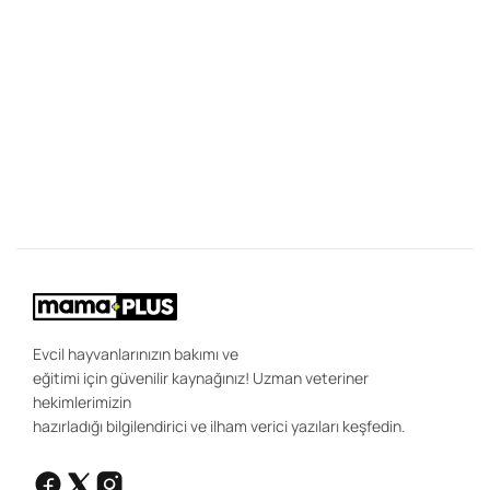
köpek için geçerli tek bir yürüyüş süresi yoktur.
28
K
Y
Bi
"K
ce
be
ön
uz
sa
ır
ola
Evcil hayvanlarınızın bakımı ve
eğitimi için güvenilir kaynağınız! Uzman veteriner
hekimlerimizin
hazırladığı bilgilendirici ve ilham verici yazıları keşfedin.