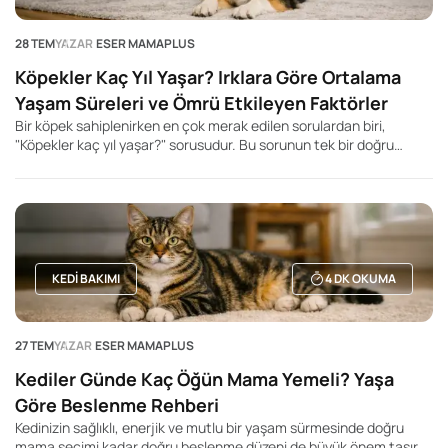
28 TEM
YAZAR
ESER MAMAPLUS
Köpekler Kaç Yıl Yaşar? Irklara Göre Ortalama
Yaşam Süreleri ve Ömrü Etkileyen Faktörler
Bir köpek sahiplenirken en çok merak edilen sorulardan biri,
"Köpekler kaç yıl yaşar?" sorusudur. Bu sorunun tek bir doğru
cevabı olmasa da, köpeğin ırkı, beden büyüklüğü, genetik yapısı,
beslenme düzeni ve yaşam koşulları ortalama yaşam süresini
önemli ölçüde etkileyebilir. Genel olarak küçük ırk köpeklerin daha
uzun yaşadığı, büyük ve dev ırkların ise daha kısa yaşam sürelerine
sahip olduğu bilinir. Ancak bu durum kesin bir kural değildir. Aynı
ırka mensup iki köpek bile tamamen farklı yaşam sürelerine sahip
olabilir.
KEDI BAKIMI
4
DK OKUMA
27 TEM
YAZAR
ESER MAMAPLUS
Kediler Günde Kaç Öğün Mama Yemeli? Yaşa
Göre Beslenme Rehberi
Kedinizin sağlıklı, enerjik ve mutlu bir yaşam sürmesinde doğru
mama seçimi kadar doğru beslenme düzeni de büyük önem taşır.