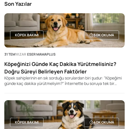
Son Yazılar
KÖPEK BAKIMI
5
DK OKUMA
31 TEM
YAZAR
ESER MAMAPLUS
Köpeğinizi Günde Kaç Dakika Yürütmelisiniz?
Doğru Süreyi Belirleyen Faktörler
Köpek sahiplerinin en sık sorduğu sorulardan biri şudur: "Köpeğimi
günde kaç dakika yürütmeliyim?" İnternette bu soruya tek bir
rakam veren yüzlerce içerik bulabilirsiniz. Kimi kaynak 20 dakika,
kimisi 60 dakika, kimisi ise 2 saat önerir. Ancak gerçek şu ki, her
köpek için geçerli tek bir yürüyüş süresi yoktur.
KÖPEK BAKIMI
4
DK OKUMA