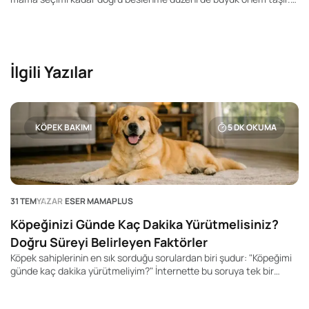
Pek çok kedi sahibi "Kedim günde kaç kez yemek yemeli?", "Yavru
kediler kaç öğün beslenmeli?" veya "Yetişkin kedime mamayı
sürekli bırakmalı mıyım?" gibi soruların yanıtını merak ediyor.
İlgili Yazılar
KÖPEK BAKIMI
5
DK OKUMA
31 TEM
YAZAR
ESER MAMAPLUS
Köpeğinizi Günde Kaç Dakika Yürütmelisiniz?
Doğru Süreyi Belirleyen Faktörler
Köpek sahiplerinin en sık sorduğu sorulardan biri şudur: "Köpeğimi
günde kaç dakika yürütmeliyim?" İnternette bu soruya tek bir
rakam veren yüzlerce içerik bulabilirsiniz. Kimi kaynak 20 dakika,
kimisi 60 dakika, kimisi ise 2 saat önerir. Ancak gerçek şu ki, her