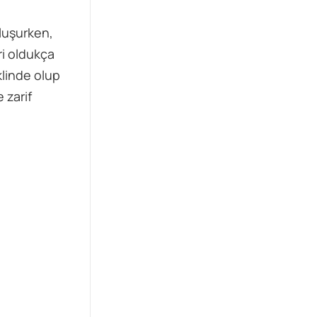
yanıtını merak ediyor.
oluşurken,
ri oldukça
klinde olup
 zarif