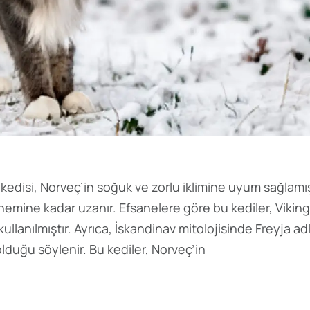
edisi, Norveç’in soğuk ve zorlu iklimine uyum sağlamış
dönemine kadar uzanır. Efsanelere göre bu kediler, Viking
llanılmıştır. Ayrıca, İskandinav mitolojisinde Freyja adl
lduğu söylenir. Bu kediler, Norveç’in