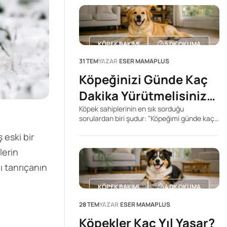
KÖPEK BAKIMI
5
DK OKUMA
31 TEM
YAZAR
ESER MAMAPLUS
Köpeğinizi Günde Kaç
Dakika Yürütmelisiniz?
Doğru Süreyi Belirleyen
Köpek sahiplerinin en sık sorduğu
sorulardan biri şudur: "Köpeğimi günde kaç
Faktörler
dakika yürütmeliyim?" İnternette bu soruya
 eski bir
tek bir rakam veren yüzlerce içerik
bulabilirsiniz. Kimi kaynak 20 dakika, kimisi
lerin
60 dakika, kimisi ise 2 saat önerir. Ancak
ı tanrıçanın
gerçek şu ki, her köpek için geçerli tek bir
yürüyüş süresi yoktur.
KÖPEK BAKIMI
4
DK OKUMA
28 TEM
YAZAR
ESER MAMAPLUS
Köpekler Kaç Yıl Yaşar?