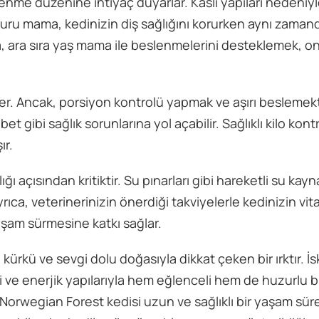
slenme düzenine ihtiyaç duyarlar. Kaslı yapıları nedeniy
i kuru mama, kedinizin diş sağlığını korurken aynı zama
ca, ara sıra yaş mama ile beslenmelerini desteklemek, onl
lirler. Ancak, porsiyon kontrolü yapmak ve aşırı besleme
t gibi sağlık sorunlarına yol açabilir. Sağlıklı kilo kontr
ır.
açısından kritiktir. Su pınarları gibi hareketli su kayna
Ayrıca, veterinerinizin önerdiği takviyelerle kedinizin vi
yaşam sürmesine katkı sağlar.
kürkü ve sevgi dolu doğasıyla dikkat çeken bir ırktır. İ
 ve enerjik yapılarıyla hem eğlenceli hem de huzurlu bi
Norwegian Forest kedisi uzun ve sağlıklı bir yaşam süre