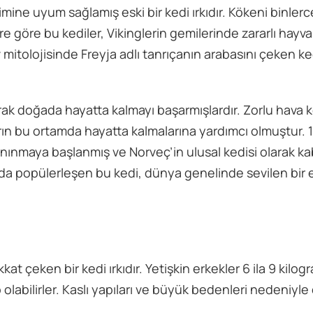
mine uyum sağlamış eski bir kedi ırkıdır. Kökeni binlerce
 göre bu kediler, Vikinglerin gemilerinde zararlı hayva
 mitolojisinde Freyja adlı tanrıçanın arabasını çeken ke
ak doğada hayatta kalmayı başarmışlardır. Zorlu hava k
ların bu ortamda hayatta kalmalarına yardımcı olmuştur. 
 tanınmaya başlanmış ve Norveç’in ulusal kedisi olarak ka
a da popülerleşen bu kedi, dünya genelinde sevilen bir 
t çeken bir kedi ırkıdır. Yetişkin erkekler 6 ila 9 kilogr
p olabilirler. Kaslı yapıları ve büyük bedenleri nedeniyl