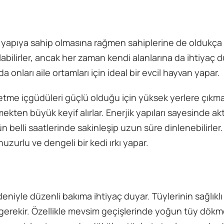
 yapıya sahip olmasına rağmen sahiplerine de oldukça b
labilirler, ancak her zaman kendi alanlarına da ihtiyaç d
da onları aile ortamları için ideal bir evcil hayvan yapar.
fetme içgüdüleri güçlü olduğu için yüksek yerlere çıkma
ten büyük keyif alırlar. Enerjik yapıları sayesinde akt
belli saatlerinde sakinleşip uzun süre dinlenebilirler.
uzurlu ve dengeli bir kedi ırkı yapar.
eniyle düzenli bakıma ihtiyaç duyar. Tüylerinin sağlıklı
erekir. Özellikle mevsim geçişlerinde yoğun tüy dök