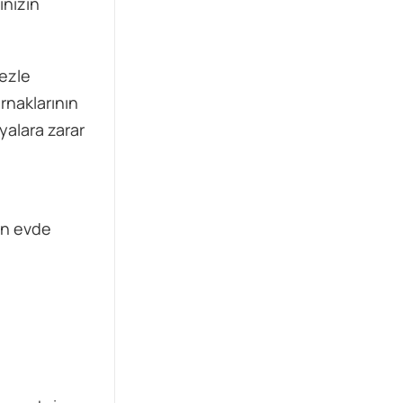
inizin
bezle
ırnaklarının
yalara zarar
çin evde