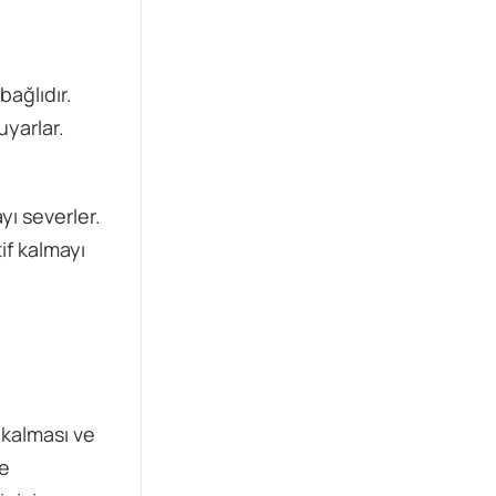
ağlıdır.
uyarlar.
yı severler.
if kalmayı
 kalması ve
me