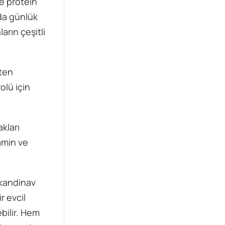
le protein
nda günlük
arın çeşitli
kten
olü için
kları
tamin ve
skandinav
r evcil
bilir. Hem