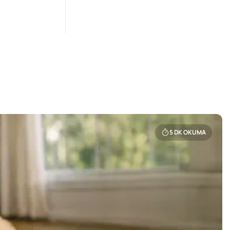
5
DK OKUMA