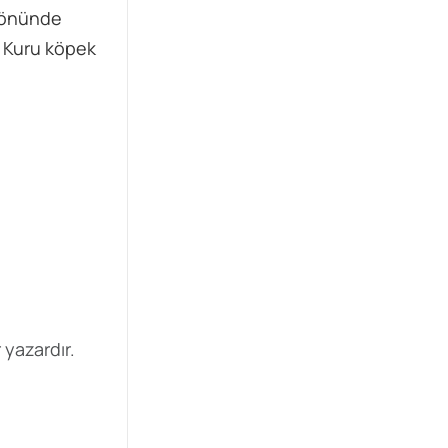
z önünde
. Kuru köpek
 yazardır.