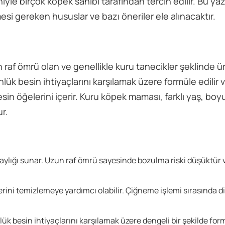
niyle birçok köpek sahibi tarafından tercih edilir. Bu ya
si gereken hususlar ve bazı öneriler ele alınacaktır.
af ömrü olan ve genellikle kuru tanecikler şeklinde üre
k besin ihtiyaçlarını karşılamak üzere formüle edilir v
sin öğelerini içerir. Kuru köpek maması, farklı yaş, boyu
ur.
aylığı sunar. Uzun raf ömrü sayesinde bozulma riski düşüktür 
erini temizlemeye yardımcı olabilir. Çiğneme işlemi sırasında di
ük besin ihtiyaçlarını karşılamak üzere dengeli bir şekilde for