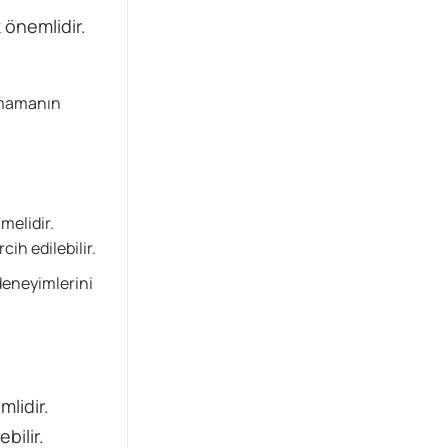
 önemlidir.
, mamanın
melidir.
ih edilebilir.
deneyimlerini
mlidir.
bilir.