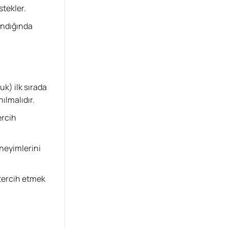
stekler.
yanıtını merak ediyor.
ındığında
uk) ilk sırada
ılmalıdır.
ercih
eneyimlerini
 tercih etmek