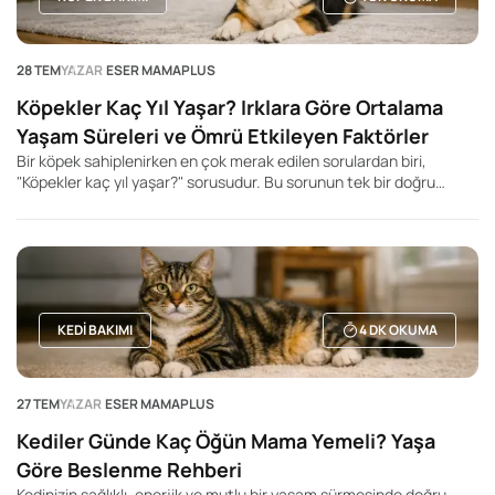
28 TEM
YAZAR
ESER MAMAPLUS
Köpekler Kaç Yıl Yaşar? Irklara Göre Ortalama
Yaşam Süreleri ve Ömrü Etkileyen Faktörler
Bir köpek sahiplenirken en çok merak edilen sorulardan biri,
"Köpekler kaç yıl yaşar?" sorusudur. Bu sorunun tek bir doğru
cevabı olmasa da, köpeğin ırkı, beden büyüklüğü, genetik yapısı,
beslenme düzeni ve yaşam koşulları ortalama yaşam süresini
önemli ölçüde etkileyebilir. Genel olarak küçük ırk köpeklerin daha
uzun yaşadığı, büyük ve dev ırkların ise daha kısa yaşam sürelerine
sahip olduğu bilinir. Ancak bu durum kesin bir kural değildir. Aynı
ırka mensup iki köpek bile tamamen farklı yaşam sürelerine sahip
olabilir.
KEDI BAKIMI
4
DK OKUMA
27 TEM
YAZAR
ESER MAMAPLUS
Kediler Günde Kaç Öğün Mama Yemeli? Yaşa
Göre Beslenme Rehberi
Kedinizin sağlıklı, enerjik ve mutlu bir yaşam sürmesinde doğru