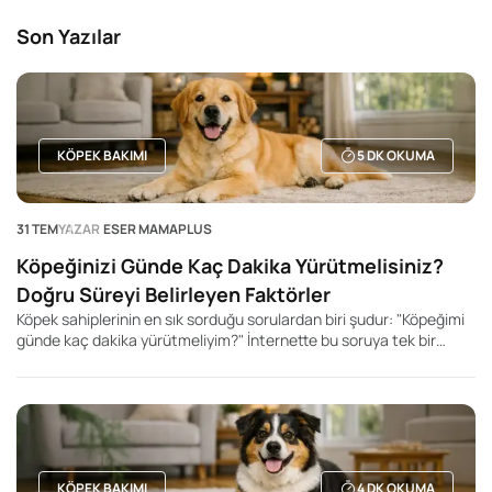
Son Yazılar
KÖPEK BAKIMI
5
DK OKUMA
31 TEM
YAZAR
ESER MAMAPLUS
Köpeğinizi Günde Kaç Dakika Yürütmelisiniz?
Doğru Süreyi Belirleyen Faktörler
Köpek sahiplerinin en sık sorduğu sorulardan biri şudur: "Köpeğimi
günde kaç dakika yürütmeliyim?" İnternette bu soruya tek bir
rakam veren yüzlerce içerik bulabilirsiniz. Kimi kaynak 20 dakika,
kimisi 60 dakika, kimisi ise 2 saat önerir. Ancak gerçek şu ki, her
köpek için geçerli tek bir yürüyüş süresi yoktur.
KÖPEK BAKIMI
4
DK OKUMA