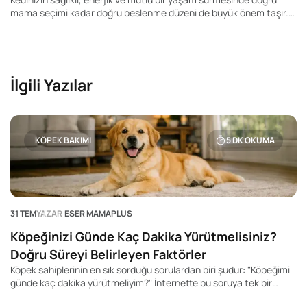
mama seçimi kadar doğru beslenme düzeni de büyük önem taşır.
Pek çok kedi sahibi "Kedim günde kaç kez yemek yemeli?", "Yavru
kediler kaç öğün beslenmeli?" veya "Yetişkin kedime mamayı
sürekli bırakmalı mıyım?" gibi soruların yanıtını merak ediyor.
İlgili Yazılar
KÖPEK BAKIMI
5
DK OKUMA
31 TEM
YAZAR
ESER MAMAPLUS
Köpeğinizi Günde Kaç Dakika Yürütmelisiniz?
Doğru Süreyi Belirleyen Faktörler
Köpek sahiplerinin en sık sorduğu sorulardan biri şudur: "Köpeğimi
günde kaç dakika yürütmeliyim?" İnternette bu soruya tek bir
rakam veren yüzlerce içerik bulabilirsiniz. Kimi kaynak 20 dakika,