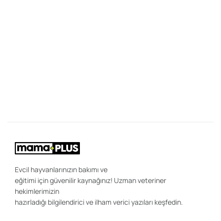
kimisi 60 dakika, kimisi ise 2 saat önerir. Ancak gerçek şu ki, her
köpek için geçerli tek bir yürüyüş süresi yoktur.
28
K
Y
Bi
"K
ce
be
ön
uz
sa
ır
ola
Evcil hayvanlarınızın bakımı ve
eğitimi için güvenilir kaynağınız! Uzman veteriner
hekimlerimizin
hazırladığı bilgilendirici ve ilham verici yazıları keşfedin.