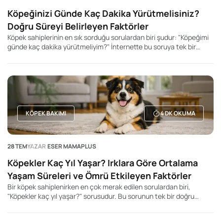
Köpeğinizi Günde Kaç Dakika Yürütmelisiniz?
Doğru Süreyi Belirleyen Faktörler
Köpek sahiplerinin en sık sorduğu sorulardan biri şudur: "Köpeğimi
günde kaç dakika yürütmeliyim?" İnternette bu soruya tek bir
rakam veren yüzlerce içerik bulabilirsiniz. Kimi kaynak 20 dakika,
kimisi 60 dakika, kimisi ise 2 saat önerir. Ancak gerçek şu ki, her
köpek için geçerli tek bir yürüyüş süresi yoktur.
KÖPEK BAKIMI
4
DK OKUMA
28 TEM
YAZAR
ESER MAMAPLUS
Köpekler Kaç Yıl Yaşar? Irklara Göre Ortalama
Yaşam Süreleri ve Ömrü Etkileyen Faktörler
Bir köpek sahiplenirken en çok merak edilen sorulardan biri,
"Köpekler kaç yıl yaşar?" sorusudur. Bu sorunun tek bir doğru
cevabı olmasa da, köpeğin ırkı, beden büyüklüğü, genetik yapısı,
beslenme düzeni ve yaşam koşulları ortalama yaşam süresini