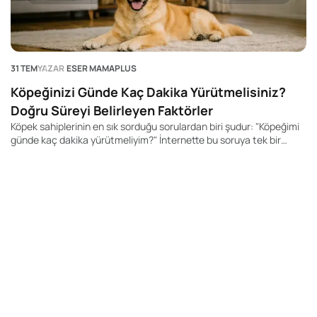
31 TEM
YAZAR
ESER MAMAPLUS
Köpeğinizi Günde Kaç Dakika Yürütmelisiniz?
Doğru Süreyi Belirleyen Faktörler
Köpek sahiplerinin en sık sorduğu sorulardan biri şudur: "Köpeğimi
günde kaç dakika yürütmeliyim?" İnternette bu soruya tek bir
rakam veren yüzlerce içerik bulabilirsiniz. Kimi kaynak 20 dakika,
kimisi 60 dakika, kimisi ise 2 saat önerir. Ancak gerçek şu ki, her
köpek için geçerli tek bir yürüyüş süresi yoktur.
28
K
Y
Bi
"K
ce
be