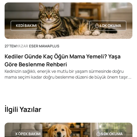
önemli ölçüde etkileyebilir. Genel olarak küçük ırk köpeklerin daha
uzun yaşadığı, büyük ve dev ırkların ise daha kısa yaşam sürelerine
sahip olduğu bilinir. Ancak bu durum kesin bir kural değildir. Aynı
ırka mensup iki köpek bile tamamen farklı yaşam sürelerine sahip
olabilir.
KEDI BAKIMI
4
DK OKUMA
27 TEM
YAZAR
ESER MAMAPLUS
Kediler Günde Kaç Öğün Mama Yemeli? Yaşa
Göre Beslenme Rehberi
Kedinizin sağlıklı, enerjik ve mutlu bir yaşam sürmesinde doğru
mama seçimi kadar doğru beslenme düzeni de büyük önem taşır.
Pek çok kedi sahibi "Kedim günde kaç kez yemek yemeli?", "Yavru
kediler kaç öğün beslenmeli?" veya "Yetişkin kedime mamayı
sürekli bırakmalı mıyım?" gibi soruların yanıtını merak ediyor.
İlgili Yazılar
KÖPEK BAKIMI
5
DK OKUMA