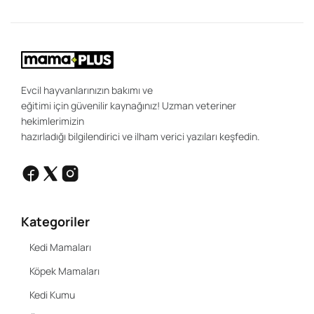
ön
uz
sa
ır
ola
Evcil hayvanlarınızın bakımı ve
eğitimi için güvenilir kaynağınız! Uzman veteriner
hekimlerimizin
hazırladığı bilgilendirici ve ilham verici yazıları keşfedin.
Kategoriler
Kedi Mamaları
Köpek Mamaları
Kedi Kumu