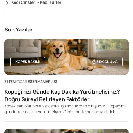
Kedi Cinsleri - Kedi Türleri
Son Yazılar
KÖPEK BAKIMI
5
DK OKUMA
31 TEM
YAZAR
ESER MAMAPLUS
Köpeğinizi Günde Kaç Dakika Yürütmelisiniz?
Doğru Süreyi Belirleyen Faktörler
Köpek sahiplerinin en sık sorduğu sorulardan biri şudur: "Köpeğimi
günde kaç dakika yürütmeliyim?" İnternette bu soruya tek bir
rakam veren yüzlerce içerik bulabilirsiniz. Kimi kaynak 20 dakika,
kimisi 60 dakika, kimisi ise 2 saat önerir. Ancak gerçek şu ki, her
köpek için geçerli tek bir yürüyüş süresi yoktur.