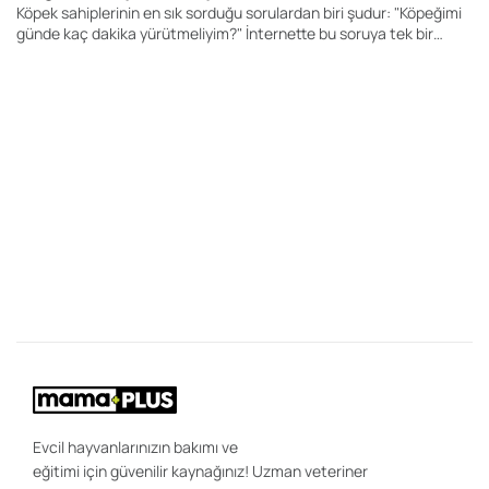
Köpek sahiplerinin en sık sorduğu sorulardan biri şudur: "Köpeğimi
günde kaç dakika yürütmeliyim?" İnternette bu soruya tek bir
rakam veren yüzlerce içerik bulabilirsiniz. Kimi kaynak 20 dakika,
kimisi 60 dakika, kimisi ise 2 saat önerir. Ancak gerçek şu ki, her
köpek için geçerli tek bir yürüyüş süresi yoktur.
28
K
Y
Bi
"K
ce
be
ön
uz
sa
ır
ola
Evcil hayvanlarınızın bakımı ve
eğitimi için güvenilir kaynağınız! Uzman veteriner