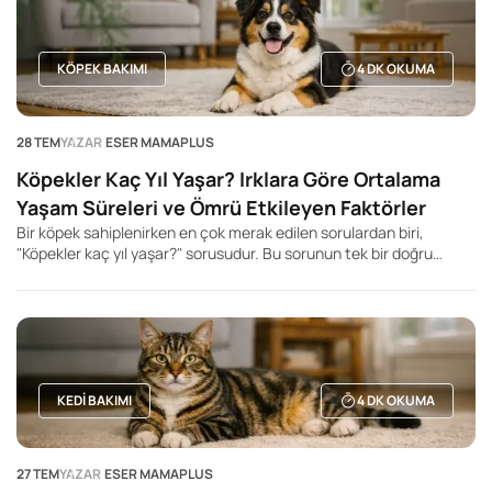
KÖPEK BAKIMI
4
DK OKUMA
28 TEM
YAZAR
ESER MAMAPLUS
Köpekler Kaç Yıl Yaşar? Irklara Göre Ortalama
Yaşam Süreleri ve Ömrü Etkileyen Faktörler
Bir köpek sahiplenirken en çok merak edilen sorulardan biri,
"Köpekler kaç yıl yaşar?" sorusudur. Bu sorunun tek bir doğru
cevabı olmasa da, köpeğin ırkı, beden büyüklüğü, genetik yapısı,
beslenme düzeni ve yaşam koşulları ortalama yaşam süresini
önemli ölçüde etkileyebilir. Genel olarak küçük ırk köpeklerin daha
uzun yaşadığı, büyük ve dev ırkların ise daha kısa yaşam sürelerine
sahip olduğu bilinir. Ancak bu durum kesin bir kural değildir. Aynı
ırka mensup iki köpek bile tamamen farklı yaşam sürelerine sahip
olabilir.
KEDI BAKIMI
4
DK OKUMA
27 TEM
YAZAR
ESER MAMAPLUS