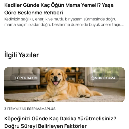
Kediler Günde Kaç Öğün Mama Yemeli? Yaşa
Göre Beslenme Rehberi
Kedinizin sağlıklı, enerjik ve mutlu bir yaşam sürmesinde doğru
mama seçimi kadar doğru beslenme düzeni de büyük önem taşır.
Pek çok kedi sahibi "Kedim günde kaç kez yemek yemeli?", "Yavru
kediler kaç öğün beslenmeli?" veya "Yetişkin kedime mamayı
sürekli bırakmalı mıyım?" gibi soruların yanıtını merak ediyor.
İlgili Yazılar
KÖPEK BAKIMI
5
DK OKUMA
31 TEM
YAZAR
ESER MAMAPLUS
Köpeğinizi Günde Kaç Dakika Yürütmelisiniz?
Doğru Süreyi Belirleyen Faktörler