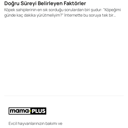
Doğru Süreyi Belirleyen Faktörler
Köpek sahiplerinin en sık sorduğu sorulardan biri şudur: "Köpeğimi
günde kaç dakika yürütmeliyim?" İnternette bu soruya tek bir
rakam veren yüzlerce içerik bulabilirsiniz. Kimi kaynak 20 dakika,
kimisi 60 dakika, kimisi ise 2 saat önerir. Ancak gerçek şu ki, her
köpek için geçerli tek bir yürüyüş süresi yoktur.
28
K
Y
Bi
"K
ce
be
ön
uz
sa
ır
ola
Evcil hayvanlarınızın bakımı ve