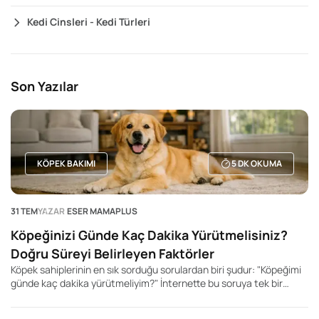
Kedi Cinsleri - Kedi Türleri
Son Yazılar
KÖPEK BAKIMI
5
DK OKUMA
31 TEM
YAZAR
ESER MAMAPLUS
Köpeğinizi Günde Kaç Dakika Yürütmelisiniz?
Doğru Süreyi Belirleyen Faktörler
Köpek sahiplerinin en sık sorduğu sorulardan biri şudur: "Köpeğimi
günde kaç dakika yürütmeliyim?" İnternette bu soruya tek bir
rakam veren yüzlerce içerik bulabilirsiniz. Kimi kaynak 20 dakika,
kimisi 60 dakika, kimisi ise 2 saat önerir. Ancak gerçek şu ki, her