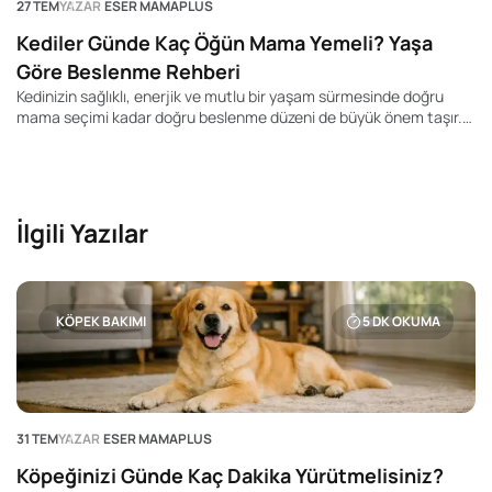
27 TEM
YAZAR
ESER MAMAPLUS
Kediler Günde Kaç Öğün Mama Yemeli? Yaşa
Göre Beslenme Rehberi
Kedinizin sağlıklı, enerjik ve mutlu bir yaşam sürmesinde doğru
mama seçimi kadar doğru beslenme düzeni de büyük önem taşır.
Pek çok kedi sahibi "Kedim günde kaç kez yemek yemeli?", "Yavru
kediler kaç öğün beslenmeli?" veya "Yetişkin kedime mamayı
sürekli bırakmalı mıyım?" gibi soruların yanıtını merak ediyor.
İlgili Yazılar
KÖPEK BAKIMI
5
DK OKUMA
31 TEM
YAZAR
ESER MAMAPLUS
Köpeğinizi Günde Kaç Dakika Yürütmelisiniz?