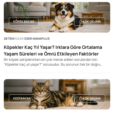
köpek için geçerli tek bir yürüyüş süresi yoktur.
KÖPEK BAKIMI
4
DK OKUMA
28 TEM
YAZAR
ESER MAMAPLUS
Köpekler Kaç Yıl Yaşar? Irklara Göre Ortalama
Yaşam Süreleri ve Ömrü Etkileyen Faktörler
Bir köpek sahiplenirken en çok merak edilen sorulardan biri,
"Köpekler kaç yıl yaşar?" sorusudur. Bu sorunun tek bir doğru
cevabı olmasa da, köpeğin ırkı, beden büyüklüğü, genetik yapısı,
beslenme düzeni ve yaşam koşulları ortalama yaşam süresini
önemli ölçüde etkileyebilir. Genel olarak küçük ırk köpeklerin daha
uzun yaşadığı, büyük ve dev ırkların ise daha kısa yaşam sürelerine
sahip olduğu bilinir. Ancak bu durum kesin bir kural değildir. Aynı
ırka mensup iki köpek bile tamamen farklı yaşam sürelerine sahip
olabilir.
KEDI BAKIMI
4
DK OKUMA