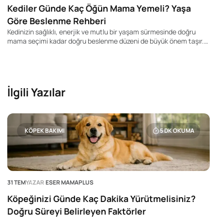
Kediler Günde Kaç Öğün Mama Yemeli? Yaşa
Göre Beslenme Rehberi
Kedinizin sağlıklı, enerjik ve mutlu bir yaşam sürmesinde doğru
mama seçimi kadar doğru beslenme düzeni de büyük önem taşır.
Pek çok kedi sahibi "Kedim günde kaç kez yemek yemeli?", "Yavru
kediler kaç öğün beslenmeli?" veya "Yetişkin kedime mamayı
sürekli bırakmalı mıyım?" gibi soruların yanıtını merak ediyor.
İlgili Yazılar
KÖPEK BAKIMI
5
DK OKUMA
31 TEM
YAZAR
ESER MAMAPLUS
Köpeğinizi Günde Kaç Dakika Yürütmelisiniz?
Doğru Süreyi Belirleyen Faktörler