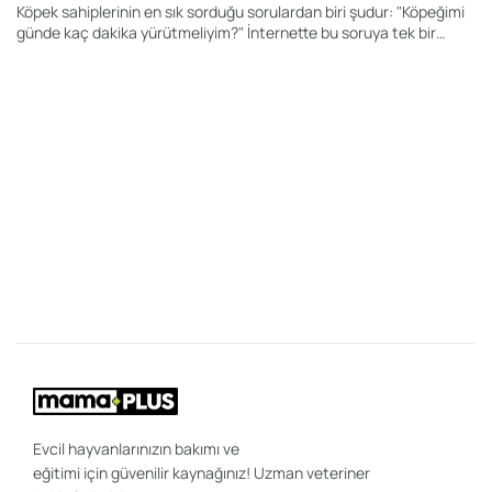
Köpek sahiplerinin en sık sorduğu sorulardan biri şudur: "Köpeğimi
günde kaç dakika yürütmeliyim?" İnternette bu soruya tek bir
rakam veren yüzlerce içerik bulabilirsiniz. Kimi kaynak 20 dakika,
kimisi 60 dakika, kimisi ise 2 saat önerir. Ancak gerçek şu ki, her
köpek için geçerli tek bir yürüyüş süresi yoktur.
28
K
Y
Bi
"K
ce
be
ön
uz
sa
ır
ola
Evcil hayvanlarınızın bakımı ve
eğitimi için güvenilir kaynağınız! Uzman veteriner