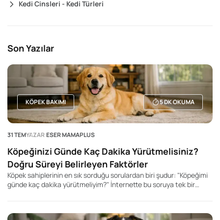
Kedi Cinsleri - Kedi Türleri
Son Yazılar
KÖPEK BAKIMI
5
DK OKUMA
31 TEM
YAZAR
ESER MAMAPLUS
Köpeğinizi Günde Kaç Dakika Yürütmelisiniz?
Doğru Süreyi Belirleyen Faktörler
Köpek sahiplerinin en sık sorduğu sorulardan biri şudur: "Köpeğimi
günde kaç dakika yürütmeliyim?" İnternette bu soruya tek bir
rakam veren yüzlerce içerik bulabilirsiniz. Kimi kaynak 20 dakika,
kimisi 60 dakika, kimisi ise 2 saat önerir. Ancak gerçek şu ki, her
köpek için geçerli tek bir yürüyüş süresi yoktur.