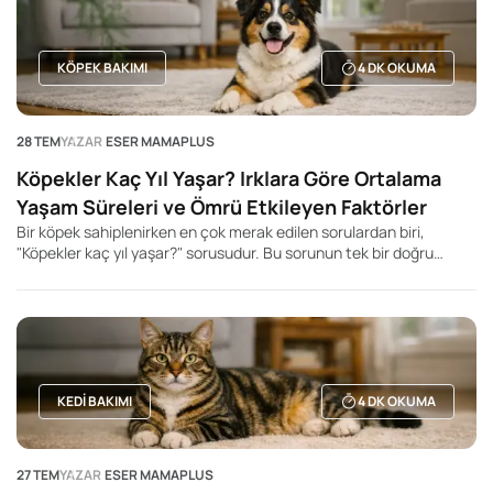
KÖPEK BAKIMI
4
DK OKUMA
28 TEM
YAZAR
ESER MAMAPLUS
Köpekler Kaç Yıl Yaşar? Irklara Göre Ortalama
Yaşam Süreleri ve Ömrü Etkileyen Faktörler
Bir köpek sahiplenirken en çok merak edilen sorulardan biri,
"Köpekler kaç yıl yaşar?" sorusudur. Bu sorunun tek bir doğru
cevabı olmasa da, köpeğin ırkı, beden büyüklüğü, genetik yapısı,
beslenme düzeni ve yaşam koşulları ortalama yaşam süresini
önemli ölçüde etkileyebilir. Genel olarak küçük ırk köpeklerin daha
uzun yaşadığı, büyük ve dev ırkların ise daha kısa yaşam sürelerine
sahip olduğu bilinir. Ancak bu durum kesin bir kural değildir. Aynı
ırka mensup iki köpek bile tamamen farklı yaşam sürelerine sahip
olabilir.
KEDI BAKIMI
4
DK OKUMA
27 TEM
YAZAR
ESER MAMAPLUS