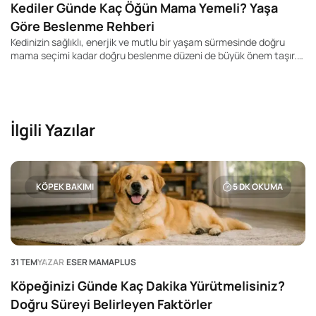
Kediler Günde Kaç Öğün Mama Yemeli? Yaşa
Göre Beslenme Rehberi
Kedinizin sağlıklı, enerjik ve mutlu bir yaşam sürmesinde doğru
mama seçimi kadar doğru beslenme düzeni de büyük önem taşır.
Pek çok kedi sahibi "Kedim günde kaç kez yemek yemeli?", "Yavru
kediler kaç öğün beslenmeli?" veya "Yetişkin kedime mamayı
sürekli bırakmalı mıyım?" gibi soruların yanıtını merak ediyor.
İlgili Yazılar
KÖPEK BAKIMI
5
DK OKUMA
31 TEM
YAZAR
ESER MAMAPLUS
Köpeğinizi Günde Kaç Dakika Yürütmelisiniz?
Doğru Süreyi Belirleyen Faktörler