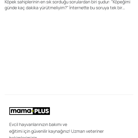
Köpek sahiplerinin en sık sorduğu sorulardan biri şudur: "Köpeğimi
günde kaç dakika yürütmeliyim?" İnternette bu soruya tek bir
rakam veren yüzlerce içerik bulabilirsiniz. Kimi kaynak 20 dakika,
kimisi 60 dakika, kimisi ise 2 saat önerir. Ancak gerçek şu ki, her
köpek için geçerli tek bir yürüyüş süresi yoktur.
28
K
Y
Bi
"K
ce
be
ön
uz
sa
ır
ola
Evcil hayvanlarınızın bakımı ve
eğitimi için güvenilir kaynağınız! Uzman veteriner
hekimlerimizin