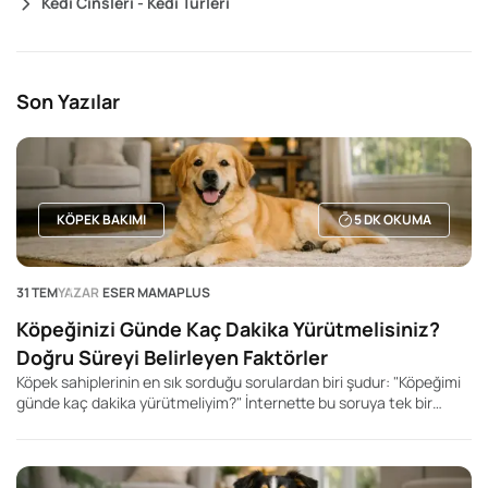
Kedi Cinsleri - Kedi Türleri
Son Yazılar
KÖPEK BAKIMI
5
DK OKUMA
31 TEM
YAZAR
ESER MAMAPLUS
Köpeğinizi Günde Kaç Dakika Yürütmelisiniz?
Doğru Süreyi Belirleyen Faktörler
Köpek sahiplerinin en sık sorduğu sorulardan biri şudur: "Köpeğimi
günde kaç dakika yürütmeliyim?" İnternette bu soruya tek bir
rakam veren yüzlerce içerik bulabilirsiniz. Kimi kaynak 20 dakika,
kimisi 60 dakika, kimisi ise 2 saat önerir. Ancak gerçek şu ki, her
köpek için geçerli tek bir yürüyüş süresi yoktur.