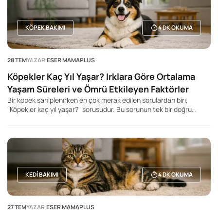
KÖPEK BAKIMI
4
DK OKUMA
28 TEM
YAZAR
ESER MAMAPLUS
Köpekler Kaç Yıl Yaşar? Irklara Göre Ortalama
Yaşam Süreleri ve Ömrü Etkileyen Faktörler
Bir köpek sahiplenirken en çok merak edilen sorulardan biri,
"Köpekler kaç yıl yaşar?" sorusudur. Bu sorunun tek bir doğru
cevabı olmasa da, köpeğin ırkı, beden büyüklüğü, genetik yapısı,
beslenme düzeni ve yaşam koşulları ortalama yaşam süresini
önemli ölçüde etkileyebilir. Genel olarak küçük ırk köpeklerin daha
uzun yaşadığı, büyük ve dev ırkların ise daha kısa yaşam sürelerine
sahip olduğu bilinir. Ancak bu durum kesin bir kural değildir. Aynı
ırka mensup iki köpek bile tamamen farklı yaşam sürelerine sahip
olabilir.
KEDI BAKIMI
4
DK OKUMA
27 TEM
YAZAR
ESER MAMAPLUS