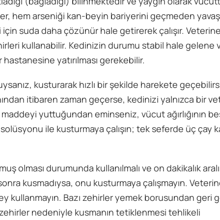
latladığı (bağladığı) bilinmektedir ve yaygın olarak vücut
örler, hem arseniği kan-beyin bariyerini geçmeden yavaş
 için suda daha çözünür hale getirerek çalışır. Veterine
rleri kullanabilir. Kedinizin durumu stabil hale gelene 
hastanesine yatırılması gerekebilir.
ysanız, kusturarak hızlı bir şekilde harekete geçebilirs
ından itibaren zaman geçerse, kedinizi yalnızca bir ve
hirli maddeyi yuttuğundan eminseniz, vücut ağırlığının be
t solüsyonu ile kusturmaya çalışın; tek seferde üç çay k
muş olması durumunda kullanılmalı ve on dakikalık aralı
 sonra kusmadıysa, onu kusturmaya çalışmayın. Veterin
ey kullanmayın. Bazı zehirler yemek borusundan geri g
ehirler nedeniyle kusmanın tetiklenmesi tehlikeli