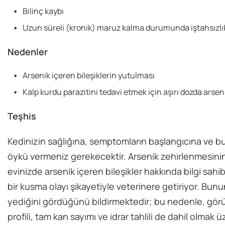
Bilinç kaybı
Uzun süreli (kronik) maruz kalma durumunda iştahsızlık v
Nedenler
Arsenik içeren bileşiklerin yutulması
Kalp kurdu parazitini tedavi etmek için aşırı dozda arseni
Teşhis
Kedinizin sağlığına, semptomların başlangıcına ve bu 
öykü vermeniz gerekecektir. Arsenik zehirlenmesinin 
evinizde arsenik içeren bileşikler hakkında bilgi sahi
bir kusma olayı şikayetiyle veterinere getiriyor. Bununl
yediğini gördüğünü bildirmektedir; bu nedenle, görü
profili, tam kan sayımı ve idrar tahlili de dahil olmak 