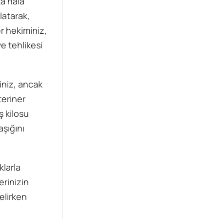
ta hala
latarak,
r hekiminiz,
ve tehlikesi
iniz, ancak
teriner
ş kilosu
aşığını
klarla
erinizin
elirken