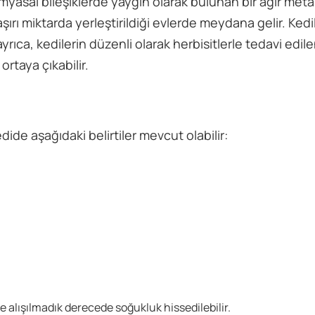
myasal bileşiklerde yaygın olarak bulunan bir ağır metal
aşırı miktarda yerleştirildiği evlerde meydana gelir. Kedi
ayrıca, kedilerin düzenli olarak herbisitlerle tedavi edile
rtaya çıkabilir.
e aşağıdaki belirtiler mevcut olabilir:
de alışılmadık derecede soğukluk hissedilebilir.