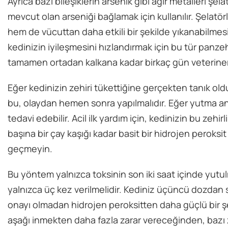
Ayrıca bazı bileşiklerin arsenik gibi ağır metalleri şe
mevcut olan arseniği bağlamak için kullanılır. Şelat
hem de vücuttan daha etkili bir şekilde yıkanabilmesi
kedinizin iyileşmesini hızlandırmak için bu tür panzehi
tamamen ortadan kalkana kadar birkaç gün veteriner 
Eğer kedinizin zehiri tükettiğine gerçekten tanık oldu
bu, olaydan hemen sonra yapılmalıdır. Eğer yutma an
tedavi edebilir. Acil ilk yardım için, kedinizin bu ze
başına bir çay kaşığı kadar basit bir hidrojen peroksi
geçmeyin.
Bu yöntem yalnızca toksinin son iki saat içinde yutul
yalnızca üç kez verilmelidir. Kediniz üçüncü dozdan
onayı olmadan hidrojen peroksitten daha güçlü bir ş
aşağı inmekten daha fazla zarar vereceğinden, bazı z