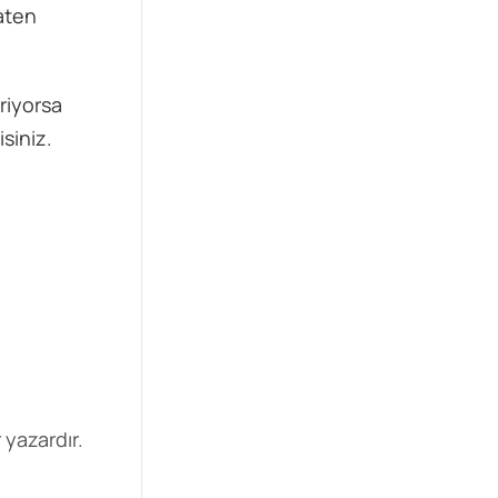
aten
eriyorsa
siniz.
 yazardır.