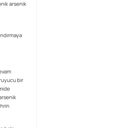
onik arsenik
landırmaya
devam
ruyucu bir
 mide
arsenik
hrin