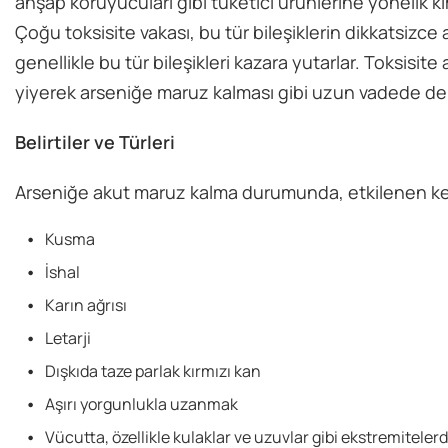
ahşap koruyucuları gibi tüketici ürünlerine yönelik ki
Çoğu toksisite vakası, bu tür bileşiklerin dikkatsizce 
genellikle bu tür bileşikleri kazara yutarlar. Toksisite 
yiyerek arseniğe maruz kalması gibi uzun vadede de o
Belirtiler ve Türleri
Arseniğe akut maruz kalma durumunda, etkilenen kedid
Kusma
İshal
Karın ağrısı
Letarji
Dışkıda taze parlak kırmızı kan
Aşırı yorgunlukla uzanmak
Vücutta, özellikle kulaklar ve uzuvlar gibi ekstremiteler