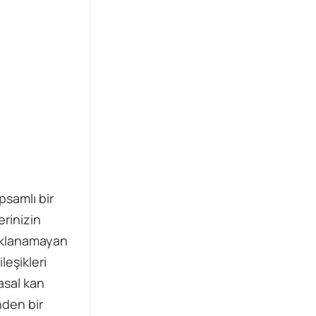
yanıtını merak ediyor.
psamlı bir
rinizin
açıklanamayan
leşikleri
asal kan
nden bir