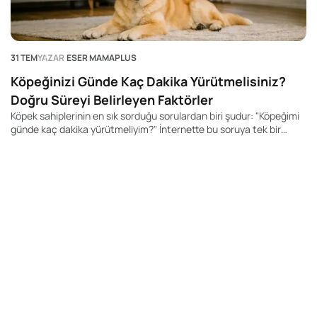
31 TEM
YAZAR
ESER MAMAPLUS
Köpeğinizi Günde Kaç Dakika Yürütmelisiniz?
Doğru Süreyi Belirleyen Faktörler
Köpek sahiplerinin en sık sorduğu sorulardan biri şudur: "Köpeğimi
günde kaç dakika yürütmeliyim?" İnternette bu soruya tek bir
rakam veren yüzlerce içerik bulabilirsiniz. Kimi kaynak 20 dakika,
kimisi 60 dakika, kimisi ise 2 saat önerir. Ancak gerçek şu ki, her
köpek için geçerli tek bir yürüyüş süresi yoktur.
28
K
Y
Bi
"K
ce
be
ön