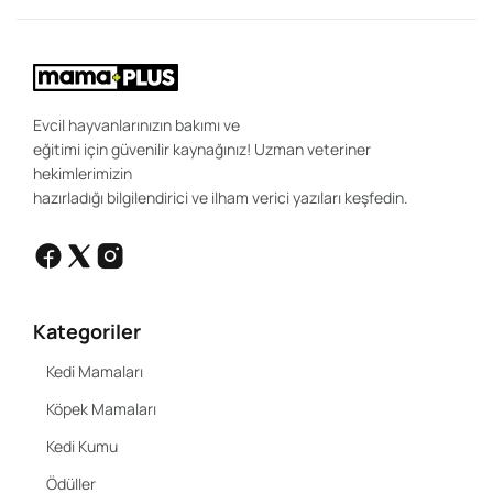
uz
sa
ır
ola
Evcil hayvanlarınızın bakımı ve
eğitimi için güvenilir kaynağınız! Uzman veteriner
hekimlerimizin
hazırladığı bilgilendirici ve ilham verici yazıları keşfedin.
Kategoriler
Kedi Mamaları
Köpek Mamaları
Kedi Kumu
Ödüller