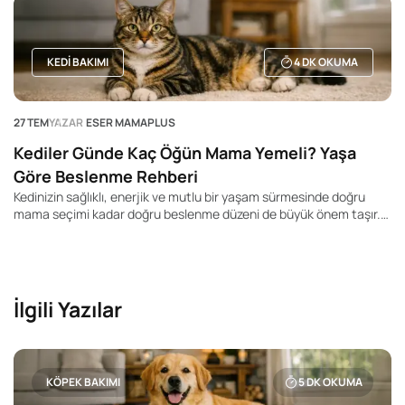
uzun yaşadığı, büyük ve dev ırkların ise daha kısa yaşam sürelerine
sahip olduğu bilinir. Ancak bu durum kesin bir kural değildir. Aynı
ırka mensup iki köpek bile tamamen farklı yaşam sürelerine sahip
olabilir.
KEDI BAKIMI
4
DK OKUMA
27 TEM
YAZAR
ESER MAMAPLUS
Kediler Günde Kaç Öğün Mama Yemeli? Yaşa
Göre Beslenme Rehberi
Kedinizin sağlıklı, enerjik ve mutlu bir yaşam sürmesinde doğru
mama seçimi kadar doğru beslenme düzeni de büyük önem taşır.
Pek çok kedi sahibi "Kedim günde kaç kez yemek yemeli?", "Yavru
kediler kaç öğün beslenmeli?" veya "Yetişkin kedime mamayı
sürekli bırakmalı mıyım?" gibi soruların yanıtını merak ediyor.
İlgili Yazılar
KÖPEK BAKIMI
5
DK OKUMA