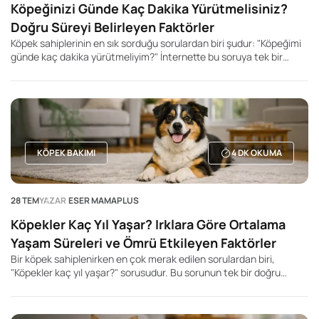
Köpeğinizi Günde Kaç Dakika Yürütmelisiniz?
Doğru Süreyi Belirleyen Faktörler
Köpek sahiplerinin en sık sorduğu sorulardan biri şudur: "Köpeğimi
günde kaç dakika yürütmeliyim?" İnternette bu soruya tek bir
rakam veren yüzlerce içerik bulabilirsiniz. Kimi kaynak 20 dakika,
kimisi 60 dakika, kimisi ise 2 saat önerir. Ancak gerçek şu ki, her
köpek için geçerli tek bir yürüyüş süresi yoktur.
KÖPEK BAKIMI
4
DK OKUMA
28 TEM
YAZAR
ESER MAMAPLUS
Köpekler Kaç Yıl Yaşar? Irklara Göre Ortalama
Yaşam Süreleri ve Ömrü Etkileyen Faktörler
Bir köpek sahiplenirken en çok merak edilen sorulardan biri,
"Köpekler kaç yıl yaşar?" sorusudur. Bu sorunun tek bir doğru
cevabı olmasa da, köpeğin ırkı, beden büyüklüğü, genetik yapısı,
beslenme düzeni ve yaşam koşulları ortalama yaşam süresini
önemli ölçüde etkileyebilir. Genel olarak küçük ırk köpeklerin daha