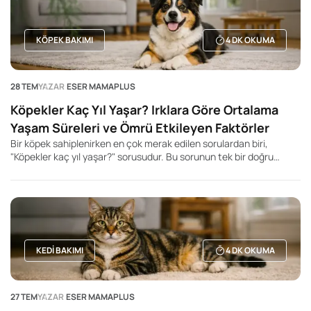
KÖPEK BAKIMI
4
DK OKUMA
28 TEM
YAZAR
ESER MAMAPLUS
Köpekler Kaç Yıl Yaşar? Irklara Göre Ortalama
Yaşam Süreleri ve Ömrü Etkileyen Faktörler
Bir köpek sahiplenirken en çok merak edilen sorulardan biri,
"Köpekler kaç yıl yaşar?" sorusudur. Bu sorunun tek bir doğru
cevabı olmasa da, köpeğin ırkı, beden büyüklüğü, genetik yapısı,
beslenme düzeni ve yaşam koşulları ortalama yaşam süresini
önemli ölçüde etkileyebilir. Genel olarak küçük ırk köpeklerin daha
uzun yaşadığı, büyük ve dev ırkların ise daha kısa yaşam sürelerine
sahip olduğu bilinir. Ancak bu durum kesin bir kural değildir. Aynı
ırka mensup iki köpek bile tamamen farklı yaşam sürelerine sahip
olabilir.
KEDI BAKIMI
4
DK OKUMA
27 TEM
YAZAR
ESER MAMAPLUS