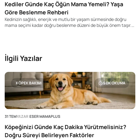
Kediler Günde Kaç Öğün Mama Yemeli? Yaşa
Göre Beslenme Rehberi
Kedinizin sağlıklı, enerjik ve mutlu bir yaşam sürmesinde doğru
mama seçimi kadar doğru beslenme düzeni de büyük önem taşır.
Pek çok kedi sahibi "Kedim günde kaç kez yemek yemeli?", "Yavru
kediler kaç öğün beslenmeli?" veya "Yetişkin kedime mamayı
sürekli bırakmalı mıyım?" gibi soruların yanıtını merak ediyor.
İlgili Yazılar
KÖPEK BAKIMI
5
DK OKUMA
31 TEM
YAZAR
ESER MAMAPLUS
Köpeğinizi Günde Kaç Dakika Yürütmelisiniz?
Doğru Süreyi Belirleyen Faktörler