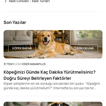
Kedi Cinsleri - Kedi Türleri
Son Yazılar
KÖPEK BAKIMI
5
DK OKUMA
31 TEM
YAZAR
ESER MAMAPLUS
Köpeğinizi Günde Kaç Dakika Yürütmelisiniz?
Doğru Süreyi Belirleyen Faktörler
Köpek sahiplerinin en sık sorduğu sorulardan biri şudur: "Köpeğimi
günde kaç dakika yürütmeliyim?" İnternette bu soruya tek bir
rakam veren yüzlerce içerik bulabilirsiniz. Kimi kaynak 20 dakika,
kimisi 60 dakika, kimisi ise 2 saat önerir. Ancak gerçek şu ki, her
köpek için geçerli tek bir yürüyüş süresi yoktur.