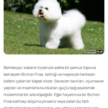
Bembeyaz, kabarık tüyleriyle adeta bir pamuk topuna
benzeyen Bichon Frise, tatlılığı ve neşesiyle herkesin
kalbini çalan bir köpek ırkıdır. Sevecen tavırları, oyunsever
yapıları ve insanlarla kurdukları güçlü bağ sayesinde
mükemmel bir aile köpeğidir. Eğer hayatınıza bir Bichon
Frise katmayı düşünüyorsanız veya zaten bu tatlı
dostlardan birine sahipseniz, onu daha iyi tanımak için