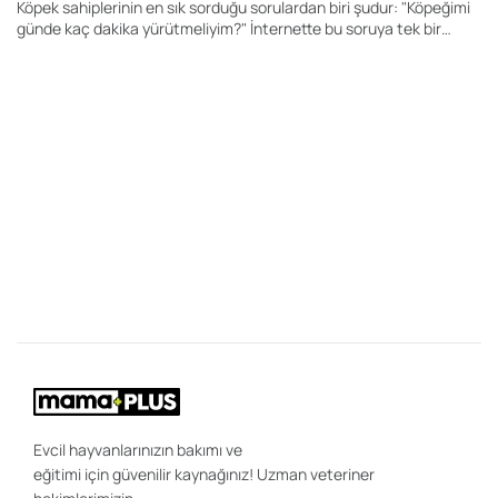
Köpek sahiplerinin en sık sorduğu sorulardan biri şudur: "Köpeğimi
günde kaç dakika yürütmeliyim?" İnternette bu soruya tek bir
rakam veren yüzlerce içerik bulabilirsiniz. Kimi kaynak 20 dakika,
kimisi 60 dakika, kimisi ise 2 saat önerir. Ancak gerçek şu ki, her
köpek için geçerli tek bir yürüyüş süresi yoktur.
28
K
Y
Bi
"K
ce
be
ön
uz
sa
ır
ola
Evcil hayvanlarınızın bakımı ve
eğitimi için güvenilir kaynağınız! Uzman veteriner