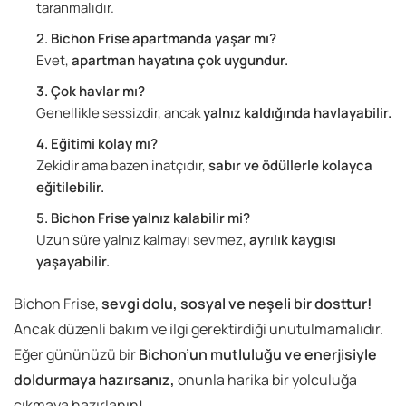
taranmalıdır.
Bichon Frise apartmanda yaşar mı?
Evet,
apartman hayatına çok uygundur.
Çok havlar mı?
Genellikle sessizdir, ancak
yalnız kaldığında havlayabilir.
Eğitimi kolay mı?
Zekidir ama bazen inatçıdır,
sabır ve ödüllerle kolayca
eğitilebilir.
Bichon Frise yalnız kalabilir mi?
Uzun süre yalnız kalmayı sevmez,
ayrılık kaygısı
yaşayabilir.
Bichon Frise,
sevgi dolu, sosyal ve neşeli bir dosttur!
Ancak düzenli bakım ve ilgi gerektirdiği unutulmamalıdır.
Eğer gününüzü bir
Bichon’un mutluluğu ve enerjisiyle
doldurmaya hazırsanız
,
onunla harika bir yolculuğa
çıkmaya hazırlanın!