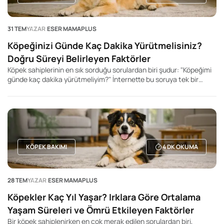
31 TEM
YAZAR
ESER MAMAPLUS
Köpeğinizi Günde Kaç Dakika Yürütmelisiniz?
Doğru Süreyi Belirleyen Faktörler
Köpek sahiplerinin en sık sorduğu sorulardan biri şudur: "Köpeğimi
günde kaç dakika yürütmeliyim?" İnternette bu soruya tek bir
rakam veren yüzlerce içerik bulabilirsiniz. Kimi kaynak 20 dakika,
kimisi 60 dakika, kimisi ise 2 saat önerir. Ancak gerçek şu ki, her
köpek için geçerli tek bir yürüyüş süresi yoktur.
KÖPEK BAKIMI
4
DK OKUMA
28 TEM
YAZAR
ESER MAMAPLUS
Köpekler Kaç Yıl Yaşar? Irklara Göre Ortalama
Yaşam Süreleri ve Ömrü Etkileyen Faktörler
Bir köpek sahiplenirken en çok merak edilen sorulardan biri,