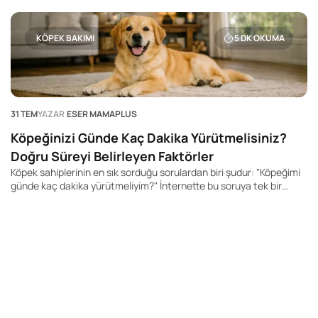
KÖPEK BAKIMI
5
DK OKUMA
31 TEM
YAZAR
ESER MAMAPLUS
Köpeğinizi Günde Kaç Dakika Yürütmelisiniz?
Doğru Süreyi Belirleyen Faktörler
Köpek sahiplerinin en sık sorduğu sorulardan biri şudur: "Köpeğimi
günde kaç dakika yürütmeliyim?" İnternette bu soruya tek bir
rakam veren yüzlerce içerik bulabilirsiniz. Kimi kaynak 20 dakika,
kimisi 60 dakika, kimisi ise 2 saat önerir. Ancak gerçek şu ki, her
köpek için geçerli tek bir yürüyüş süresi yoktur.
28
K
Y
Bi