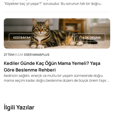
"Köpekler kaç yıl yaşar?" sorusudur. Bu sorunun tek bir doğru
cevabı olmasa da, köpeğin ırkı, beden büyüklüğü, genetik yapısı,
beslenme düzeni ve yaşam koşulları ortalama yaşam süresini
önemli ölçüde etkileyebilir. Genel olarak küçük ırk köpeklerin daha
uzun yaşadığı, büyük ve dev ırkların ise daha kısa yaşam sürelerine
sahip olduğu bilinir. Ancak bu durum kesin bir kural değildir. Aynı
ırka mensup iki köpek bile tamamen farklı yaşam sürelerine sahip
olabilir.
KEDI BAKIMI
4
DK OKUMA
27 TEM
YAZAR
ESER MAMAPLUS
Kediler Günde Kaç Öğün Mama Yemeli? Yaşa
Göre Beslenme Rehberi
Kedinizin sağlıklı, enerjik ve mutlu bir yaşam sürmesinde doğru
mama seçimi kadar doğru beslenme düzeni de büyük önem taşır.
Pek çok kedi sahibi "Kedim günde kaç kez yemek yemeli?", "Yavru
kediler kaç öğün beslenmeli?" veya "Yetişkin kedime mamayı
sürekli bırakmalı mıyım?" gibi soruların yanıtını merak ediyor.
İlgili Yazılar