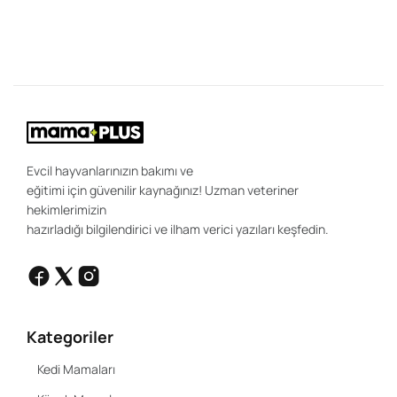
"K
ce
be
ön
uz
sa
ır
ola
Evcil hayvanlarınızın bakımı ve
eğitimi için güvenilir kaynağınız! Uzman veteriner
hekimlerimizin
hazırladığı bilgilendirici ve ilham verici yazıları keşfedin.
Kategoriler
Kedi Mamaları